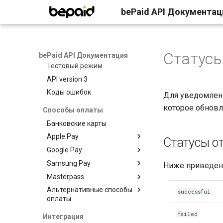
Идемпотентные запросы
bePaid API Документац
Подтверждение транзакции
Автоматические
уведомления
Коллекция Postman
Статусы
bePaid API Документация
Тестовый режим
API version 3
Коды ошибок
Для уведомлени
которое обновл
Способы оплаты
Банковские карты
Apple Pay
Статусы о
Google Pay
Регистрация
Samsung Pay
Интеграция
Интеграция
Ниже приведено
Masterpass
Тестирование
Тестирование
Интеграция
Apple Pay на
Google Pay на
платежном виджете
платежном виджете
Альтернативные способы
Тестирование
Интеграция
Samsung Pay на
successful
оплаты
Apple Pay платежи на
Google Pay платежи на
платежном виджете
собственной странице
собственной странице
ЕРИП
Samsung Pay платежи
failed
Интеграция
Apple Pay платежи в
Google Pay платежи в
на собственной