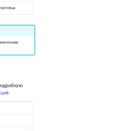
торговца.
ехническим
 подробную
кций
.