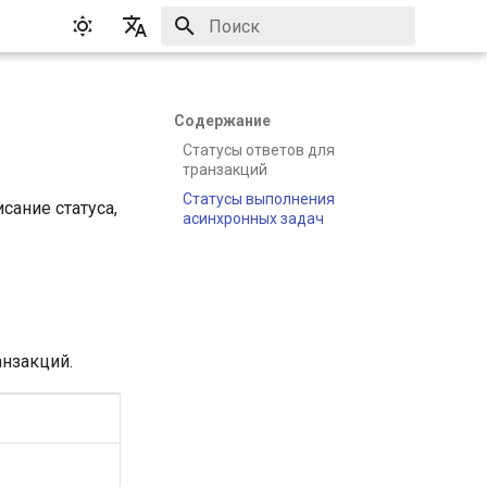
Инициализация поиска
English
Русский
Содержание
Статусы ответов для
транзакций
Статусы выполнения
сание статуса,
асинхронных задач
анзакций.