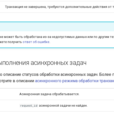
Tранзакция не завершена, требуются дополнительные действия от 
 не может быть обработана из-за недопустимых данных или по другим т
жете получить
ответ об ошибке
.
ыполнения асинхронных задач
 описание статусов обработки асинхронных задач. Более
трите в описании
асинхронного режима обработки транза
Асинхронная задача обрабатывается.
асинхронной задачи не найден.
request_id