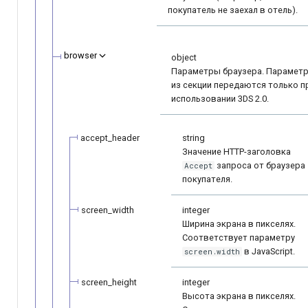
покупатель не заехал в отель).
browser
object
Параметры браузера. Парамет
из секции передаются только п
использовании 3DS 2.0.
accept_header
string
Значение HTTP-заголовка
запроса от браузера
Accept
покупателя.
screen_width
integer
Ширина экрана в пикселях.
Соответствует параметру
в JavaScript.
screen.width
screen_height
integer
Высота экрана в пикселях.