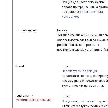
Секция для настройки схемы
обработки транзакций с прове
D Secure 2.0
с расширенным
контролем
.
advanced
boolean
Установите значение
, чтоб
true
обрабатывать платежи по схеме с
расширенным контролем. В
противном случае установите
fa
travel
object
Необязательная секция
,
предоставляющая расширенн
информацию о продаже авиаб
туристических путевок и т.д.
customer
object
условно обязательный
Секция информации о покупате
Уточните у службы техническо