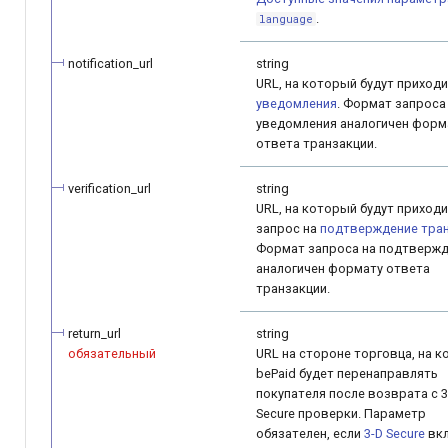
.
language
notification_url
string
URL, на который будут приход
уведомления
. Формат запроса
уведомления аналогичен форм
ответа транзакции.
verification_url
string
URL, на который будут приход
запрос на
подтверждение тра
Формат запроса на подтверж
аналогичен формату ответа
транзакции.
return_url
string
обязательный
URL на стороне торговца, на 
bePaid будет перенаправлять
покупателя после возврата с 3
Secure проверки. Параметр
обязателен, если
3-D Secure
вкл