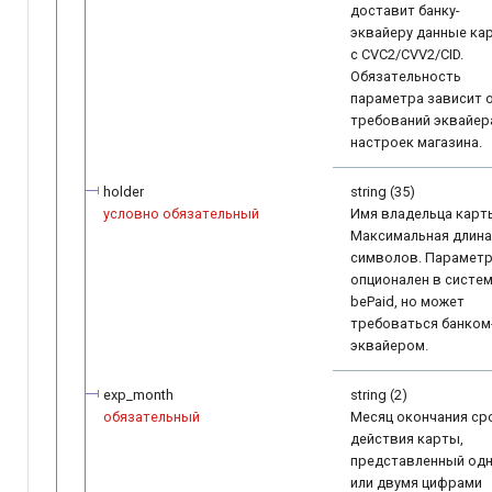
доставит банку-
эквайеру данные ка
с CVC2/CVV2/CID.
Обязательность
параметра зависит 
требований эквайер
настроек магазина.
holder
string (35)
условно обязательный
Имя владельца карт
Максимальная длина:
символов. Парамет
опционален в систе
bePaid, но может
требоваться банком
эквайером.
exp_month
string (2)
обязательный
Месяц окончания ср
действия карты,
представленный од
или двумя цифрами