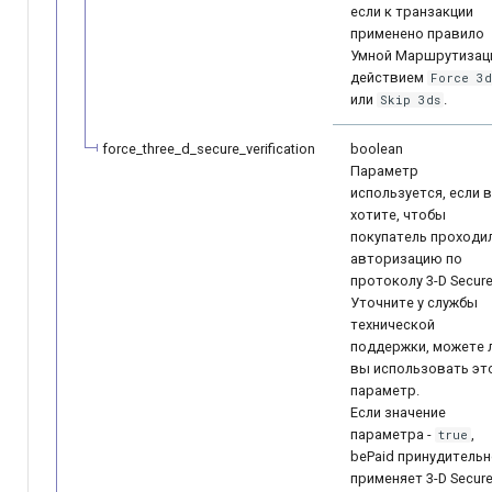
если к транзакции
применено правило
Умной Маршрутизац
действием
Force 3d
или
.
Skip 3ds
force_three_d_secure_verification
boolean
Параметр
используется, если 
хотите, чтобы
покупатель проходи
авторизацию по
протоколу 3-D ­Secure
Уточните у службы
технической
поддержки, можете 
вы использовать эт
параметр.
Если значение
параметра -
,
true
bePaid принудитель
применяет 3-D Secur