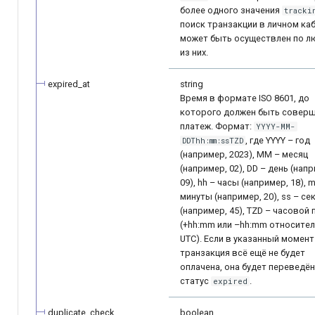
более одного значения
tracki
поиск транзакции в личном ка
может быть осуществлен по л
из них.
expired_at
string
Время в формате ISO 8601, до
которого должен быть совер
платеж. Формат:
YYYY-MM-
, где YYYY – год
DDThh:mm:ssTZD
(например, 2023), MM – месяц
(например, 02), DD – день (нап
09), hh – часы (например, 18), 
минуты (например, 20), ss – се
(например, 45), TZD – часовой 
(+hh:mm или –hh:mm относите
UTC). Если в указанный момент
транзакция всё ещё не будет
оплачена, она будет переведён
статус
.
expired
duplicate_check
boolean