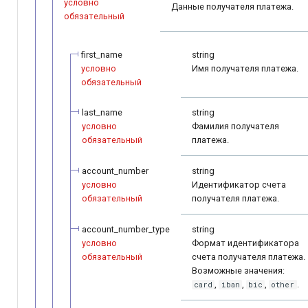
условно
Данные получателя платежа.
обязательный
first_name
string
условно
Имя получателя платежа.
обязательный
last_name
string
условно
Фамилия получателя
обязательный
платежа.
account_number
string
условно
Идентификатор счета
обязательный
получателя платежа.
account_number_type
string
условно
Формат идентификатора
обязательный
счета получателя платежа.
Возможные значения:
,
,
,
.
card
iban
bic
other