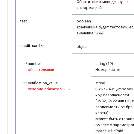
Обратитесь к менеджеру за
информацией.
test
boolean
Транзакция будет тестовой, ес
значение
.
true
credit_card
object
number
string (19)
обязательный
Номер карты.
verification_value
string
условно обязательный
3-х или 4-х цифровой
код безопасности
(CVC2, CVV2 или CID, 
зависимости от бре
карты).
Может быть отправ
вместе с параметро
и bePaid
token