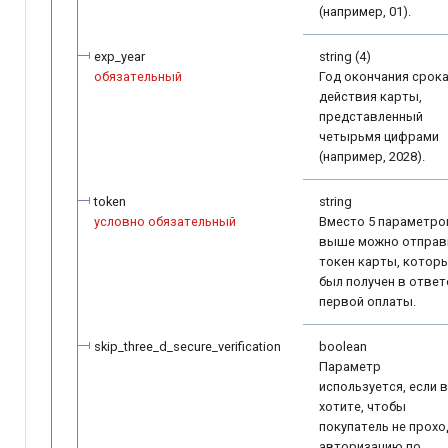
(например, 01).
exp_year
string (4)
обязательный
Год окончания срок
действия карты,
представленный
четырьмя цифрами
(например, 2028).
token
string
условно обязательный
Вместо 5 параметро
выше можно отправ
токен карты, котор
был получен в ответ
первой оплаты.
skip_three_d_secure_verification
boolean
Параметр
используется, если 
хотите, чтобы
покупатель не прохо
авторизацию по