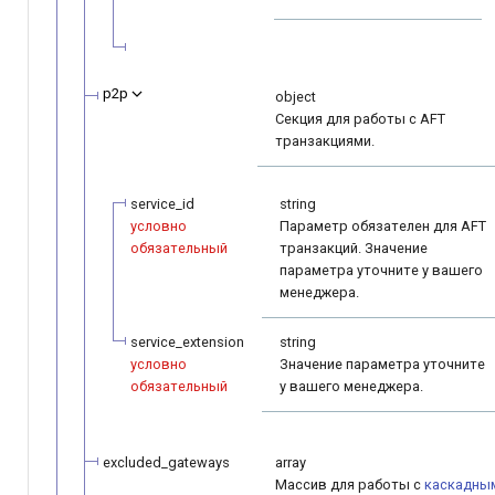
p2p
object
Секция для работы с AFT
транзакциями.
service_id
string
условно
Параметр обязателен для AFT
обязательный
транзакций. Значение
параметра уточните у вашего
менеджера.
service_extension
string
условно
Значение параметра уточните
обязательный
у вашего менеджера.
excluded_gateways
array
Массив для работы с
каскадны