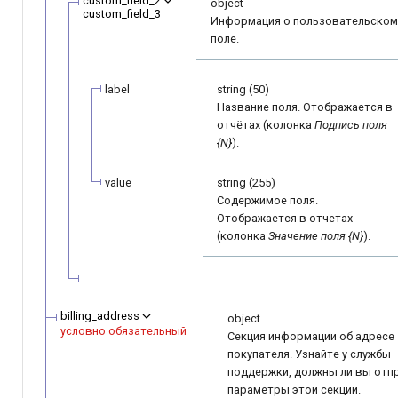
custom_field_2
object
custom_field_3
Информация о пользовательском
поле.
label
string (50)
Название поля. Отображается в
отчётах (колонка
Подпись поля
{N}
).
value
string (255)
Содержимое поля.
Отображается в отчетах
(колонка
Значение поля {N}
).
billing_address
object
условно обязательный
Секция информации об адресе
покупателя. Узнайте у службы
поддержки, должны ли вы отп
параметры этой секции.