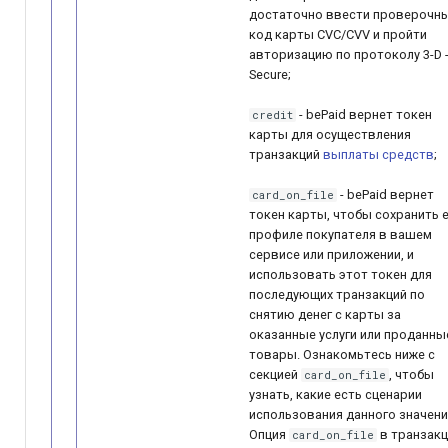
достаточно ввести проверочн
код карты CVC/CVV и пройти
авторизацию по протоколу 3-D 
Secure;
- bePaid вернет токен
credit
карты для осуществления
транзакций
выплаты средств
;
- bePaid вернет
card_on_file
токен карты, чтобы сохранить е
профиле покупателя в вашем
сервисе или приложении, и
использовать этот токен для
последующих транзакций по
снятию денег с карты за
оказанные услуги или проданны
товары. Ознакомьтесь ниже с
секцией
, чтобы
card_on_file
узнать, какие есть сценарии
использования данного значени
Опция
в транзак
card_on_file