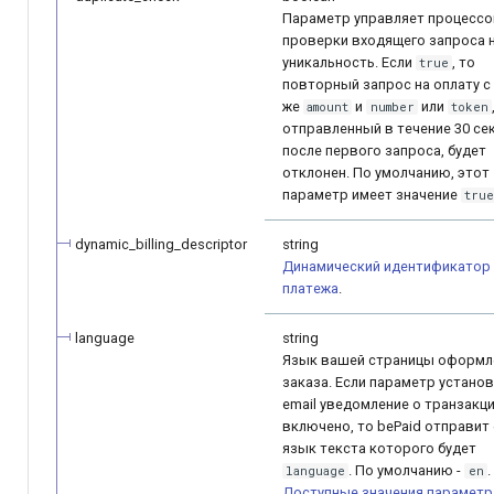
Параметр управляет процесс
проверки входящего запроса 
уникальность. Если
, то
true
повторный запрос на оплату с
же
и
или
amount
number
token
отправленный в течение 30 се
после первого запроса, будет
отклонен. По умолчанию, этот
параметр имеет значение
tru
dynamic_billing_descriptor
string
Динамический идентификатор
платежа
.
language
string
Язык вашей страницы оформл
заказа. Если параметр установ
email уведомление о транзакц
включено, то bePaid отправит 
язык текста которого будет
. По умолчанию -
.
language
en
Доступные значения параметр