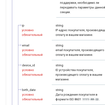
поддержки, необходимо ли
передавать параметры данно
секции.
ip
string
условно
IP-адрес покупателя, производящ
обязательный
оплату в вашем магазине.
email
string
условно
email покупателя, производящего
обязательный
оплату в вашем магазине.
device_id
string
условно
ID устройства покупателя,
обязательный
производящего оплату в вашем
магазине.
birth_date
string
условно
Дата рождения покупателя в
обязательный
формате ISO 8601
.
YYYY-MM-DD