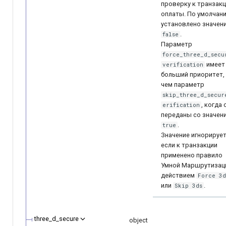
проверку к транзак
оплаты. По умолчан
установлено значен
.
false
Параметр
force_three_d_secu
имеет
verification
больший приоритет,
чем параметр
skip_three_d_secur
, когда 
erification
переданы со значен
.
true
Значение игнорирует
если к транзакции
применено правило
Умной Маршрутизац
действием
Force 3d
или
.
Skip 3ds
three_d_secure
object