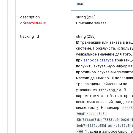
.
USD
QIWI Кошелек
Архив изменений
description
string (255)
Прием платежей чере
обязательный
Описание заказа.
терминалы QIWI
tracking_id
string (255)
SberPay
ID транзакции или заказа в ва
системе. Пожалуйста, использ
уникальное значение для того,
Система Быстрых
при
запросе статуса
транзакц
Платежей (SBP)
получить актуальную информа
противном случае вы получит
массив данных по 10 последни
SlickPay (deeplink)
транзакциям, найденным по
указанному
. В
tracking_id
параметре может быть отпра
несколько значений, разделен
символом
. Например:
;
"cbe5
90af-4aea-b5a5-
5bf3f66cf3da;f7883cb9-0e26-
beb7-4027cb55d1a6;4a6a89d5-
. Если в запросе было п
400f"