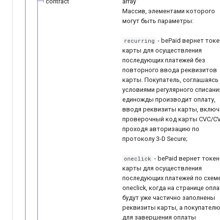
contract
array
Массив, элементами которого
могут быть параметры:
- bePaid вернет токе
recurring
карты для осуществления
последующих платежей без
повторного ввода реквизитов
карты. Покупатель, соглашаясь
условиями регулярного списани
единожды производит оплату,
вводя реквизиты карты, включ
проверочный код карты CVC/CV
проходя авторизацию по
протоколу 3-D ­Secure;
- bePaid вернет токен
oneclick
карты для осуществления
последующих платежей по схем
oneclick, когда на странице опл
будут уже частично заполнены
реквизиты карты, а покупател
для завершения оплаты