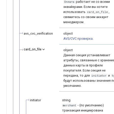
работает не со всеми
Оплата
эквайерами. Если вы хотите
использовать
,
card_on_file
свяжитесь со своим аккаунт
менеджером.
avs_cvc_verification
object
AVS/CVC проверка
.
card_on_file
object
Данная секция устанавливает
атрибуты, связанные с хранени
данных карты в профиле
покупателя. Если секция не
передана, то для
и
initiator
t
будут использованы значения п
умолчанию.
initiator
string
- (по умолчанию)
merchant
транзакция инициирована