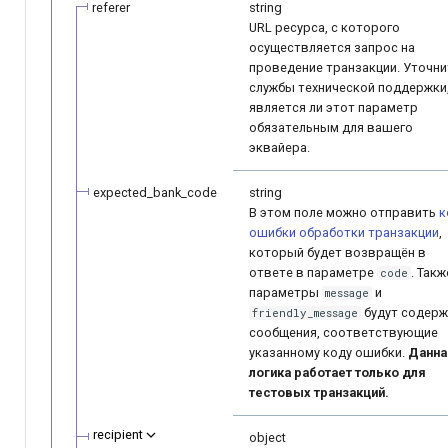
referer
string
URL ресурса, с которого
осуществляется запрос на
проведение транзакции. Уточни
службы технической поддержки
является ли этот параметр
обязательным для вашего
эквайера.
expected_bank_code
string
В этом поле можно отправить
к
ошибки обработки транзакции
,
который будет возвращён в
ответе в параметре
. Такж
code
параметры
и
message
будут содерж
friendly_message
сообщения, соответствующие
указанному коду ошибки.
Данна
логика работает только для
тестовых транзакций.
recipient
object