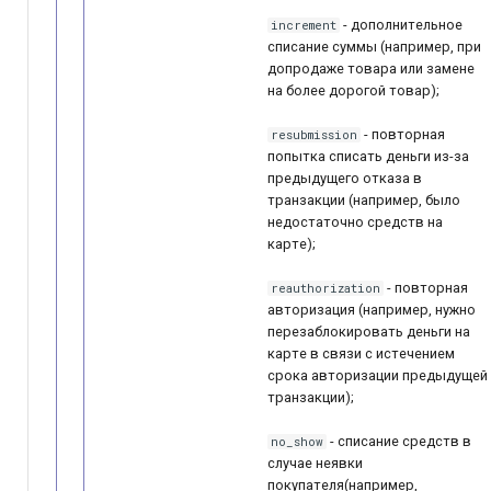
- дополнительное
increment
списание суммы (например, при
допродаже товара или замене
на более дорогой товар);
- повторная
resubmission
попытка списать деньги из-за
предыдущего отказа в
транзакции (например, было
недостаточно средств на
карте);
- повторная
reauthorization
авторизация (например, нужно
перезаблокировать деньги на
карте в связи с истечением
срока авторизации предыдущей
транзакции);
- списание средств в
no_show
случае неявки
покупателя(например,