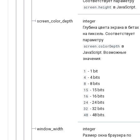
Соответствует параметру
в JavaScript.
screen.height
screen_color_depth
integer
Глубина цвета экрана в битах
на пиксель. Соответствует
параметру
в
screen.colorDepth
JavaScript. Возможные
значения:
- 1 bit
1
- 4 bits
4
- 8 bits
8
- 15 bits
15
- 16 bits
16
- 24 bits
24
- 32 bits
32
- 48 bits.
48
window_width
integer
Размер окна браузера по