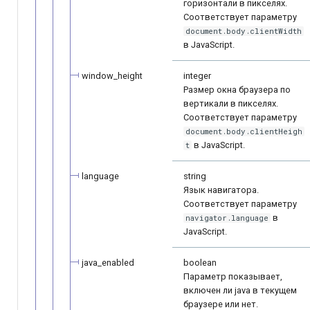
горизонтали в пикселях.
Соответствует параметру
document.body.clientWidth
в JavaScript.
window_height
integer
Размер окна браузера по
вертикали в пикселях.
Соответствует параметру
document.body.clientHeigh
в JavaScript.
t
language
string
Язык навигатора.
Соответствует параметру
в
navigator.language
JavaScript.
java_enabled
boolean
Параметр показывает,
включен ли java в текущем
браузере или нет.