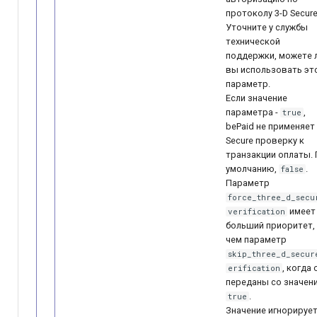
протоколу 3-D ­Secure
Уточните у службы
технической
поддержки, можете 
вы использовать эт
параметр.
Если значение
параметра -
,
true
bePaid не применяет 
Secure проверку к
транзакции оплаты.
умолчанию,
.
false
Параметр
force_three_d_secu
имеет
verification
больший приоритет,
чем параметр
skip_three_d_secur
, когда 
erification
переданы со значен
.
true
Значение игнорирует