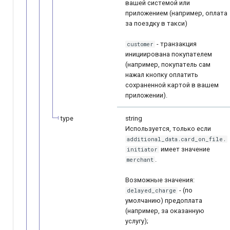
вашей системой или
приложением (например, оплата
за поездку в такси)
- транзакция
customer
инициирована покупателем
(например, покупатель сам
нажал кнопку оплатить
сохраненной картой в вашем
приложении).
type
string
Используется, только если
additional_data.card_on_file.
имеет значение
initiator
.
merchant
Возможные значения:
- (по
delayed_charge
умолчанию) предоплата
(например, за оказанную
услугу);