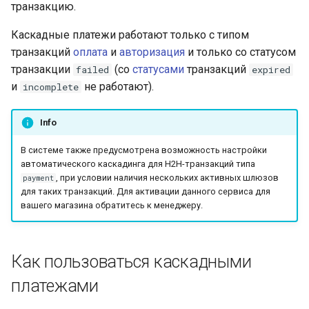
Получение токена
Telegram bot bePaid
Проверка KYC данных
криптовалюте
транзакцию.
и
платежа
Тестовый режим
клиента
Каскадные платежи работают только с типом
я
КРОК
транзакций
оплата
и
авторизация
и только со статусом
Кастомизация
API version 3
Верификация
п
транзакции
(со
статусами
транзакций
виджета и платежной
персональных данных
failed
expired
МТС Деньги
о
страницы
и
держателей карт
не работают).
incomplete
Коды ошибок
МТС Деньги 2
и
Запуск виджета с
Языки платежной
Info
с
данными из веб-фор
страницы и
NetBanking
В системе также предусмотрена возможность настройки
уведомлений
к
автоматического каскадинга для H2H-транзакций типа
Перенаправление
ЧАСТКАМI (онлайн-
, при условии наличия нескольких активных шлюзов
payment
а
клиента на страницу
Параметры секции
кредит Паритетбанк)
для таких транзакций. Для активации данного сервиса для
магазина
smart_routing_verification
вашего магазина обратитесь к менеджеру.
PayU
Запрос статуса
Провайдеры токенов
транзакции по токену
Pix
Как пользоваться каскадными
Параметры с
платежами
информацией о продаже
QPay
авиабилетов