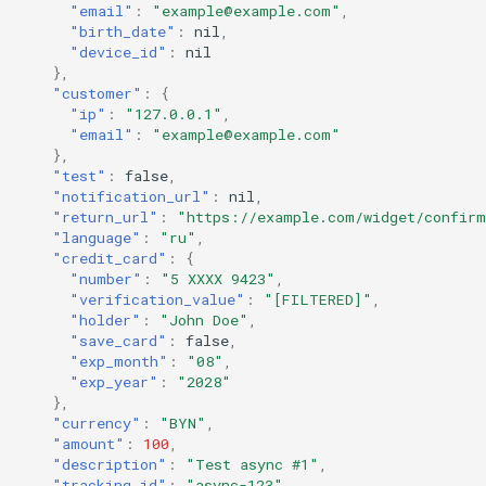
"email"
:
"example@example.com"
,
"birth_date"
:
n
il
,
"device_id"
:
n
il
},
"customer"
:
{
"ip"
:
"127.0.0.1"
,
"email"
:
"example@example.com"
},
"test"
:
false
,
"notification_url"
:
n
il
,
"return_url"
:
"https://example.com/widget/confirm
"language"
:
"ru"
,
"credit_card"
:
{
"number"
:
"5 XXXX 9423"
,
"verification_value"
:
"[FILTERED]"
,
"holder"
:
"John Doe"
,
"save_card"
:
false
,
"exp_month"
:
"08"
,
"exp_year"
:
"2028"
},
"currency"
:
"BYN"
,
"amount"
:
100
,
"description"
:
"Test async #1"
,
"tracking_id"
:
"async-123"
,