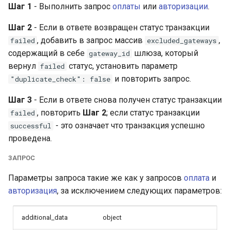
Шаг 1
- Выполнить запрос
оплаты
или
авторизации
.
QIWI Кошелек
Архив изменений
Шаг 2
- Если в ответе возвращен статус транзакции
Прием платежей чере
, добавить в запрос массив
,
failed
excluded_gateways
терминалы QIWI
содержащий в себе
шлюза, который
gateway_id
вернул
статус, установить параметр
failed
SberPay
и повторить запрос.
"duplicate_check": false
Система Быстрых
Шаг 3
- Если в ответе снова получен статус транзакции
Платежей (SBP)
, повторить
Шаг 2
; если статус транзакции
failed
- это означает что транзакция успешно
successful
SlickPay (deeplink)
проведена.
ЗАПРОС
Параметры запроса такие же как у запросов
оплата
и
авторизация
, за исключением следующих параметров:
additional_data
object