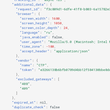
"additional_data"
:
{
"request_id"
:
"f3c809d1-6dfe-41f8-b803-6a15782e
"browser"
:
{
"screen_width"
:
1680
,
"screen_height"
:
1050
,
"screen_color_depth"
:
24
,
"language"
:
"ru"
,
"java_enabled"
:
false
,
"user_agent"
:
"Mozilla/5.0 (Macintosh; Intel 
"time_zone"
:
-180
,
"accept_header"
:
"application/json"
},
"vendor"
:
{
"name"
:
"CTP"
,
"token"
:
"e3266138b6bfb0789d4bb12f584130bbe8d
},
"excluded_gateways"
:
[
"408"
,
"409"
]
},
"expired_at"
:
n
il
,
"duplicate_check"
:
false