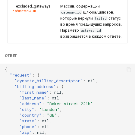
excluded_gateways
Массив, содержащий
* обязательный
шлюза/шлюзов,
gateway_id
которые вернули
статус
failed
во время предыдущих запросов.
Параметр
gateway_id
возвращается в каждом ответе.
ОТВЕТ
{
"request"
:
{
"dynamic_billing_descriptor"
:
n
il
,
"billing_address"
:
{
"first_name"
:
n
il
,
"last_name"
:
n
il
,
"address"
:
"Baker street 221b"
,
"city"
:
"London"
,
"country"
:
"GB"
,
"state"
:
n
il
,
"phone"
:
n
il
,
"zip"
:
n
il
,