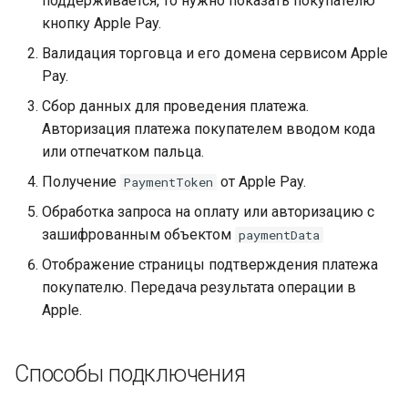
поддерживается, то нужно показать покупателю
Получение токена
криптовалюте
Telegram bot bePaid
Проверка KYC данных
и
кнопку Apple Pay.
платежа
Тестовый режим
клиента
Каскадные платежи
Ответ
ЕРИП External
я
КРОК
Валидация торговца и его домена сервисом Apple
Кастомизация
API version 3
Верификация
Сервис отчетности
Оплата с
Pay.
п
виджета и платежной
персональных данных
МТС Деньги
зашифрованным
Сбор данных для проведения платежа.
о
страницы
держателей карт
Коды ошибок
токеном Apple
Авторизация платежа покупателем вводом кода
Pay
МТС Деньги 2
и
или отпечатком пальца.
Запуск виджета с
Языки платежной
с
данными из веб-фор
страницы и
Получение
Запрос
от Apple Pay.
NetBanking
PaymentToken
уведомлений
к
Обработка запроса на оплату или авторизацию с
Перенаправление
Ответ
ЧАСТКАМI (онлайн-
зашифрованным объектом
paymentData
а
клиента на страницу
Параметры секции
кредит Паритетбанк)
Отображение страницы подтверждения платежа
магазина
smart_routing_verification
покупателю. Передача результата операции в
PayU
Apple.
Запрос статуса
Провайдеры токенов
транзакции по токену
Pix
Параметры с
Способы подключения
информацией о продаже
QPay
авиабилетов