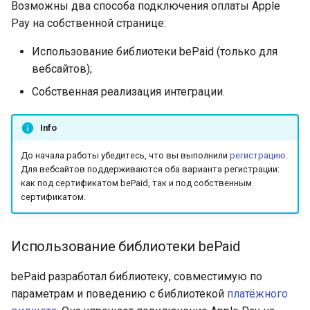
Возможны два способа подключения оплаты Apple
QIWI Кошелек
Pay на собственной странице:
Архив изменений
Прием платежей через
Использование библиотеки bePaid (только для
терминалы QIWI
вебсайтов);
Собственная реализация интеграции.
SberPay
Info
Система Быстрых
Платежей (SBP)
До начала работы убедитесь, что вы выполнили
регистрацию
.
Для вебсайтов поддерживаются оба варианта регистрации:
SlickPay (deeplink)
как под сертификатом bePaid, так и под собственным
сертификатом.
Использование библиотеки bePaid
bePaid разработал библиотеку, совместимую по
параметрам и поведению с библиотекой
платёжного