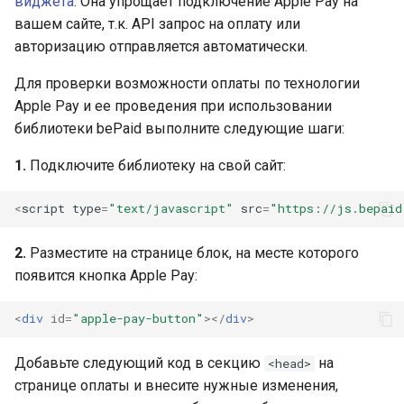
виджета
. Она упрощает подключение Apple Pay на
вашем сайте, т.к. API запрос на оплату или
авторизацию отправляется автоматически.
Для проверки возможности оплаты по технологии
Apple Pay и ее проведения при использовании
библиотеки bePaid выполните следующие шаги:
1.
Подключите библиотеку на свой сайт:
<
script
type
=
"text/javascript"
src
=
"https://js.bepaid
2.
Разместите на странице блок, на месте которого
появится кнопка Apple Pay:
<
div
id
=
"apple-pay-button"
></
div
>
Добавьте следующий код в секцию
на
<head>
странице оплаты и внесите нужные изменения,