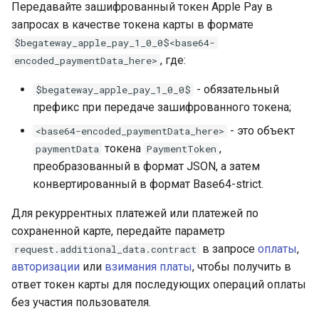
Передавайте зашифрованный токен Apple Pay в
запросах в качестве токена карты в формате
$begateway_apple_pay_1_0_0$<base64-
, где:
encoded_paymentData_here>
- обязательный
$begateway_apple_pay_1_0_0$
префикс при передаче зашифрованного токена;
- это объект
<base64-encoded_paymentData_here>
токена
,
paymentData
PaymentToken
преобразованный в формат JSON, а затем
конвертированный в формат Base64-strict.
Для рекуррентных платежей или платежей по
сохраненной карте, передайте параметр
в запросе
оплаты
,
request.additional_data.contract
авторизации
или
взимания платы
, чтобы получить в
ответ токен карты для последующих операций оплаты
без участия пользователя.