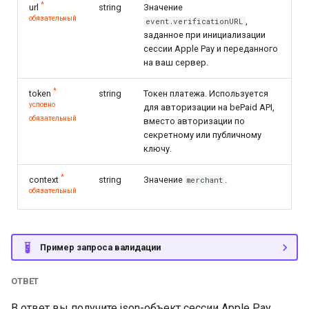
*
url
string
Значение
обязательный
,
event.verificationURL
заданное при инициализации
сессии Apple Pay и переданного
на ваш сервер.
*
token
string
Токен платежа. Используется
условно
для авторизации на bePaid API,
обязательный
вместо авторизации по
секретному или публичному
ключу.
*
context
string
Значение
.
merchant
обязательный
Пример запроса валидации
ОТВЕТ
В ответ вы получите json-объект сессии Apple Pay