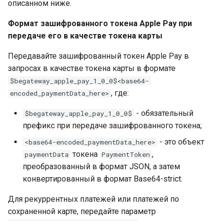
описанном ниже.
QIWI Кошелек
Архив изменений
Формат зашифрованного токена Apple Pay при
Прием платежей через
передаче его в качестве токена карты
терминалы QIWI
Передавайте зашифрованный токен Apple Pay в
запросах в качестве токена карты в формате
SberPay
$begateway_apple_pay_1_0_0$<base64-
, где:
encoded_paymentData_here>
Система Быстрых
Платежей (SBP)
- обязательный
$begateway_apple_pay_1_0_0$
префикс при передаче зашифрованного токена;
SlickPay (deeplink)
- это объект
<base64-encoded_paymentData_here>
токена
,
paymentData
PaymentToken
преобразованный в формат JSON, а затем
конвертированный в формат Base64-strict.
Для рекуррентных платежей или платежей по
сохраненной карте, передайте параметр