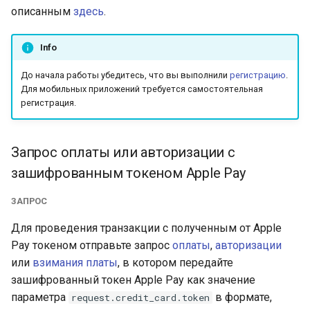
Получение токена
криптовалюте
Telegram bot bePaid
Проверка KYC данных
и
описанным
здесь
.
платежа
Тестовый режим
клиента
Каскадные платежи
ЕРИП External
я
КРОК
Info
Кастомизация
API version 3
Верификация
Сервис отчетности
п
виджета и платежной
персональных данных
МТС Деньги
До начала работы убедитесь, что вы выполнили
регистрацию
.
о
страницы
держателей карт
Коды ошибок
Для мобильных приложений требуется самостоятельная
регистрация.
МТС Деньги 2
и
Запуск виджета с
Языки платежной
с
данными из веб-фор
страницы и
NetBanking
Запрос оплаты или авторизации с
уведомлений
к
Перенаправление
зашифрованным токеном Apple Pay
ЧАСТКАМI (онлайн-
а
клиента на страницу
Параметры секции
кредит Паритетбанк)
ЗАПРОС
магазина
smart_routing_verification
PayU
Для проведения транзакции с полученным от Apple
Запрос статуса
Провайдеры токенов
Pay токеном отправьте запрос
оплаты
,
авторизации
транзакции по токену
Pix
или
взимания платы
, в котором передайте
Параметры с
зашифрованный токен Apple Pay как значение
информацией о продаже
QPay
параметра
в формате,
request.credit_card.token
авиабилетов