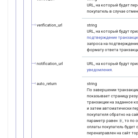
URL, на который будет пе
покупатель в случае отме
verification_url
string
URL, на который будут при
подтверждение транзакци
запроса на подтверждение
формату ответа транзакци
notification_url
URL, на который будут пр
уведомления
.
auto_return
string
По завершении транзакции
показывает страницу резу
транзакции на заданное к
и затем автоматически пе
покупателя обратно на сай
параметр равен
, то по
0
оплаты покупатель будет 
перенаправлен на сайт то