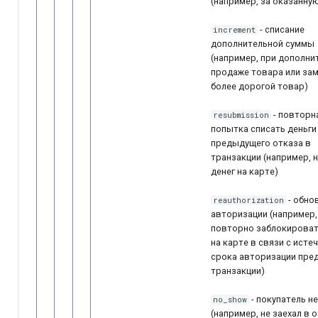
(например, за оказанную
- списание
increment
дополнительной суммы
(например, при дополни
продаже товара или зам
более дорогой товар)
- повторн
resubmission
попытка списать деньги
предыдущего отказа в
транзакции (например, 
денег на карте)
- обно
reauthorization
авторизации (например,
повторно заблокироват
на карте в связи с исте
срока авторизации пре
транзакции)
- покупатель н
no_show
(например, не заехал в о