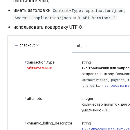
соответственно;
Telegram bot bePaid
Проверка KYC данных
криптовалюте
и
Тестовый режим
клиента
Каскадные платежи
Запрос баланса
Операция AFT
иметь заголовки
,
Content-Type: application/json
я
КРОК
и
;
Accept: application/json
X-API-Version: 2
API version 3
Верификация
Сервис отчетности
Запрос валют и сетей
Операция OCT
п
использовать кодировку UTF-8.
персональных данных
МТС Деньги
о
держателей карт
Коды ошибок
Токенизация
МТС Деньги 2
checkout
и
object
Языки платежной
Токенизация карты
с
страницы и
NetBanking
получателя
transaction_type
string
уведомлений
к
обязательный
Tип транзакции или запрос
ЧАСТКАМI (онлайн-
Проверка
отправлен шлюзу. Возможн
а
Параметры секции
кредит Паритетбанк)
,
,
authorization
payment
t
smart_routing_verification
(для
запроса на в
charge
Запрос статуса
PayU
attempts
integer
Провайдеры токенов
Запрос баланса
Количество попыток для о
Pix
умолчанию -
.
1
Параметры с
информацией о продаже
QPay
dynamic_billing_descriptor
string
авиабилетов
Динамический идентифика