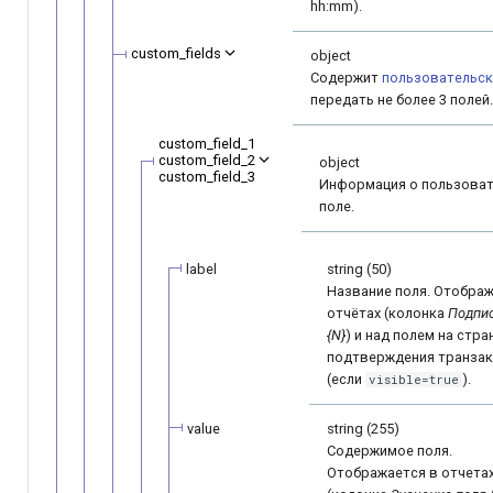
hh:mm).
custom_fields
object
Содержит
пользовательск
передать не более 3 полей.
custom_field_1
custom_field_2
object
custom_field_3
Информация о пользова
поле.
label
string (50)
Название поля. Отображ
отчётах (колонка
Подпис
{N}
) и над полем на стра
подтверждения транзак
(если
).
visible=true
value
string (255)
Содержимое поля.
Отображается в отчета