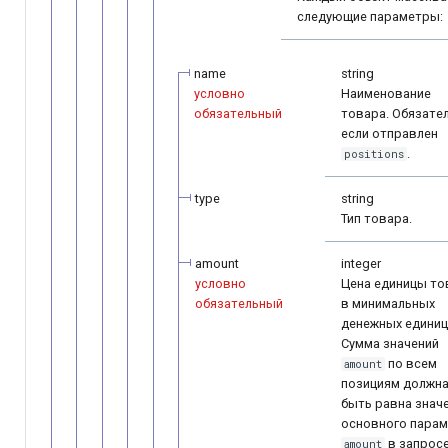
следующие параметры:
name
string
условно
Наименование
обязательный
товара. Обязател
если отправлен
.
positions
type
string
Тип товара.
amount
integer
условно
Цена единицы то
обязательный
в минимальных
денежных единиц
Сумма значений
по всем
amount
позициям должн
быть равна знач
основного пара
в запросе
amount