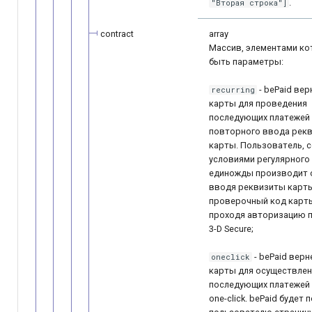
.
"Вторая строка"]
contract
array
Массив, элементами ко
быть параметры:
- bePaid вер
recurring
карты для проведения
последующих платежей 
повторного ввода рек
карты. Пользователь, 
условиями регулярного 
единожды производит о
вводя реквизиты карт
проверочный код карт
проходя авторизацию 
3-D ­Secure;
- bePaid верн
oneclick
карты для осуществлен
последующих платежей 
one-click. bePaid будет