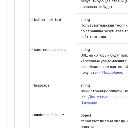
результирующая страница
показана не будет.
button_next_text
string
Пользовательский текст 
со страницы результата т
сайт торговца.
card_notification_url
string
URL, на который будут пр
карточные уведомления с 
с изображением платежно
покупателя.
Подробнее
.
language
string
Язык страницы оплаты. По
.
Доступные значения 
en
.
language
customer_fields
object
Управляет полями ввода н
оплаты.