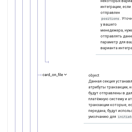
некоторых вариа
интеграции, если
отправлен
. Уточ
positions
у вашего
менедежера, нуж
отправлять дан
параметр для ва
варианта интегра
card_on_file
object
Данная секция устанав
атрибуты транзакции, 
будут отправлены в да
платёжную систему и а
транзакции которые, ес
передана, будут испол
умолчанию для
initiat