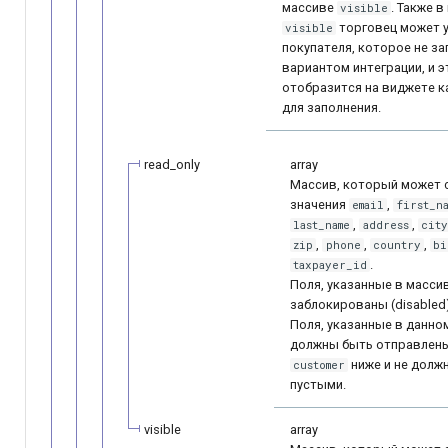
массиве
. Также 
visible
торговец может у
visible
покупателя, которое не з
вариантом интеграции, и э
отобразится на виджете к
для заполнения.
read_only
array
Массив, который может 
значения
,
email
first_na
,
,
last_name
address
city
,
,
,
zip
phone
country
bi
.
taxpayer_id
Поля, указанные в массив
заблокированы (disabled)
Поля, указанные в данно
должны быть отправлены
ниже и не долж
customer
пустыми.
visible
array