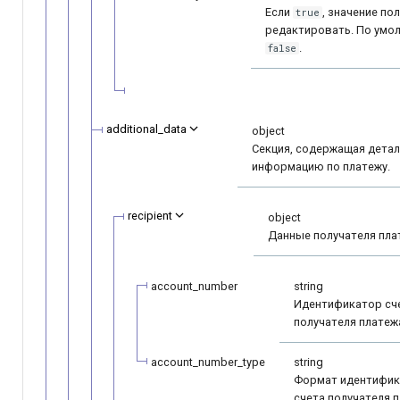
Если
, значение по
true
редактировать. По умо
.
false
additional_data
object
Секция, содержащая дета
информацию по платежу.
recipient
object
Данные получателя пла
account_number
string
Идентификатор сч
получателя платеж
account_number_type
string
Формат идентифик
счета получателя п