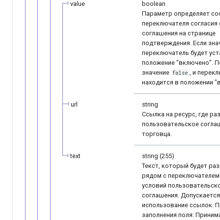
value
boolean
Параметр определяет со
переключателя согласия 
соглашения на странице
подтверждения. Если зн
переключатель будет уст
положение "включено". 
значение
, и перек
false
находится в положении "
url
string
Ссылка на ресурс, где р
пользовательское согла
торговца.
text
string (255)
Текст, который будет ра
рядом с переключателем
условий пользовательск
соглашения. Допускается
использование ссылок. 
заполнения поля: Приним