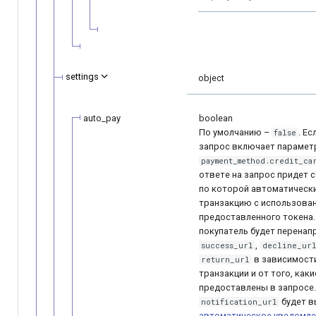
settings
object
auto_pay
boolean
По умолчанию –
. Е
false
запрос включает парамет
payment_method.credit_ca
ответе на запрос придет 
по которой автоматически
транзакцию c использова
предоставленного токена. 
покупатель будет перенап
,
suсcess_url
decline_ur
в зависимости
return_url
транзакции и от того, как
предоставлены в запросе.
будет в
notification_url
автоматическое уведомле