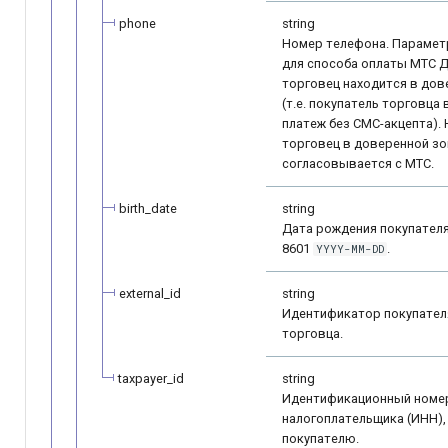
phone
string
Номер телефона. Парамет
для способа оплаты МТС Д
торговец находится в дов
(т.е. покупатель торговца
платеж без СМС-акцепта). 
торговец в доверенной зо
согласовывается с МТС.
birth_date
string
Дата рождения покупателя
8601
.
YYYY-MM-DD
external_id
string
Идентификатор покупател
торговца.
taxpayer_id
string
Идентификационный номе
налогоплательщика (ИНН)
покупателю.