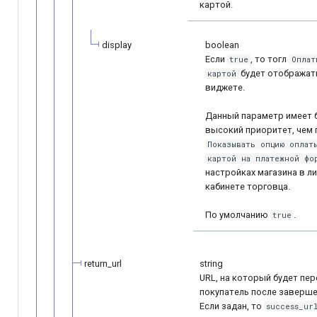
картой.
display
boolean
Если
, то тогл
true
Оплат
будет отображат
картой
виджете.
Данный параметр имеет 
высокий приоритет, чем
Показывать опцию оплат
картой на платежной фо
настройках магазина в л
кабинете торговца.
По умолчанию
.
true
return_url
string
URL, на который будет пе
покупатель после заверше
Если задан, то
success_ur