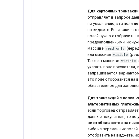
Для карточных транзакци
отправляет в запросе дан
по умолчанию, эти поля
не
на виджете. Если какие-то
полей нужно отобразить н
предзаполненными, их нужн
массиве
(нере
read_only
или массиве
(ред
visible
Также в массиве
visible
указать поле покупателя, 
запрашивается вариантом 
это поле отобразится на 
обязательное для заполне
Для транзакций с исполь
альтернативных платежн
если торговец отправляет
данные покупателя, то по
не отображаются
на видже
либо из переданных полей
отобразить на виджете, их