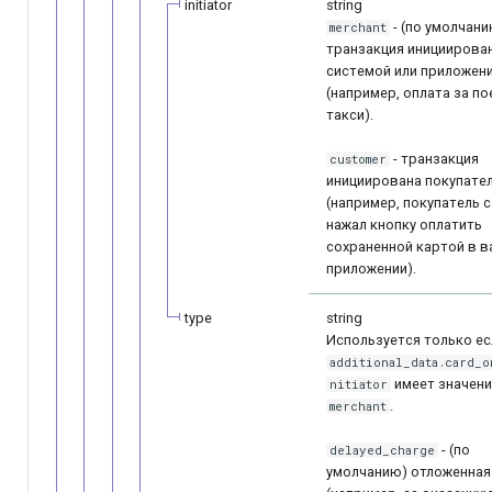
initiator
string
- (по умолчан
merchant
транзакция инициирова
системой или приложен
(например, оплата за по
такси).
- транзакция
customer
инициирована покупате
(например, покупатель 
нажал кнопку оплатить
сохраненной картой в 
приложении).
type
string
Используется только ес
additional_data.card_o
имеет значен
nitiator
.
merchant
- (по
delayed_charge
умолчанию) отложенная