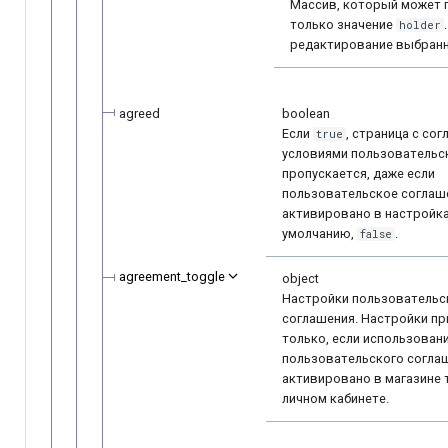
Массив, который может 
только значение
holder
редактирование выбранн
agreed
boolean
Если
, страница c сог
true
условиями пользовательс
пропускается, даже если
пользовательское соглаш
активировано в настройка
умолчанию,
.
false
agreement_toggle
object
Настройки пользовательс
соглашения. Настройки п
только, если использован
пользовательского согла
активировано в магазине 
личном кабинете.