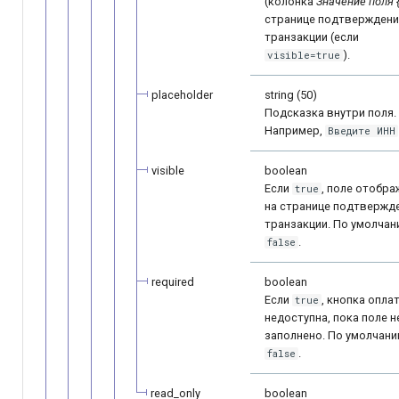
(колонка
Значение поля 
странице подтверждени
транзакции (если
).
visible=true
placeholder
string (50)
Подсказка внутри поля.
Например,
Введите ИНН
visible
boolean
Если
, поле отобр
true
на странице подтвержд
транзакции. По умолчан
.
false
required
boolean
Если
, кнопка опла
true
недоступна, пока поле н
заполнено. По умолчани
.
false
read_only
boolean