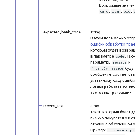
Возможные значен
,
,
,
card
iban
bic
expected_bank_code
string
В этом поле можно отп
ошибки обработки тран
который будет возвращ
в параметре
. Так
code
параметры
и
message
буду
friendly_message
сообщения, соответст
указанному коду ошибк
логика работает тольк
тестовых транзакций.
receipt_text
array
Текст, который будет д
письмо покупателю и о
странице об успешной о
Пример:
["Первая стро