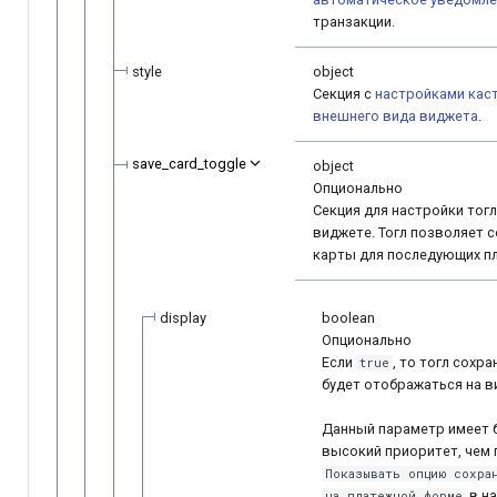
транзакции.
style
object
Секция с
настройками кас
внешнего вида виджета
.
save_card_toggle
object
Опционально
Секция для настройки тог
виджете. Тогл позволяет 
карты для последующих п
display
boolean
Опционально
Если
, то тогл сохр
true
будет отображаться на в
Данный параметр имеет 
высокий приоритет, чем
Показывать опцию сохра
в н
на платежной форме