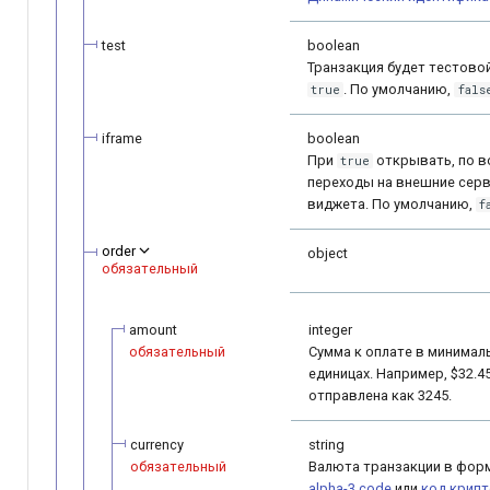
QIWI Кошелек
Архив изменений
test
boolean
Транзакция будет тестовой
Прием платежей чере
. По умолчанию,
true
fals
терминалы QIWI
iframe
boolean
SberPay
При
открывать, по в
true
переходы на внешние сер
виджета. По умолчанию,
f
Система Быстрых
Платежей (SBP)
order
object
обязательный
SlickPay (deeplink)
amount
integer
обязательный
Сумма к оплате в минима
единицах. Например, $32.4
отправлена как 3245.
currency
string
обязательный
Валюта транзакции в фор
alpha-3 code
или
код крип