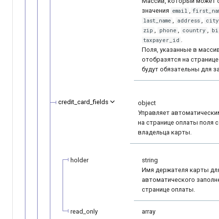
Массив, который может 
значения
,
email
first_na
,
,
last_name
address
city
,
,
,
zip
phone
country
bi
.
taxpayer_id
Поля, указанные в массив
отобразятся на странице
будут обязательны для з
credit_card_fields
object
Управляет автоматически
на странице оплаты поля 
владельца карты.
holder
string
Имя держателя карты дл
автоматического заполн
странице оплаты.
read_only
array