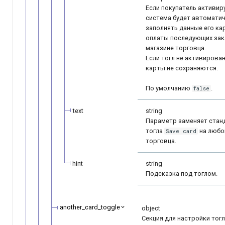
Если покупатель активиру
система будет автомати
заполнять данные его ка
оплаты последующих зак
магазине торговца.
Если тогл не активирова
карты не сохраняются.
По умолчанию
.
false
text
string
Параметр заменяет стан
тогла
на любо
Save card
торговца.
hint
string
Подсказка под тоглом.
another_card_toggle
object
Секция для настройки тог