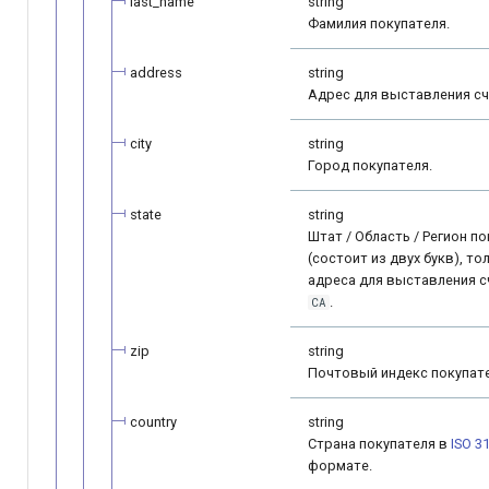
last_name
string
Фамилия покупателя.
address
string
Адрес для выставления сч
city
string
Город покупателя.
state
string
Штат / Область / Регион п
(состоит из двух букв), то
адреса для выставления 
.
CA
zip
string
Почтовый индекс покупате
country
string
Страна покупателя в
ISO 3
формате.