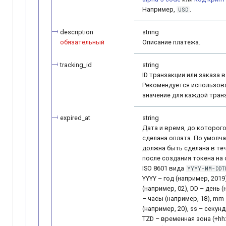
Например,
.
USD
description
string
обязательный
Описание платежа.
tracking_id
string
ID транзакции или заказа 
Рекомендуется использов
значение для каждой тран
expired_at
string
Дата и время, до которог
сделана оплата. По умолч
должна быть сделана в те
после создания токена на 
ISO 8601 вида
YYYY-MM-DDT
YYYY – год (например, 2019
(например, 02), DD – день (
– часы (например, 18), mm
(например, 20), ss – секунд
TZD – временная зона (+hh