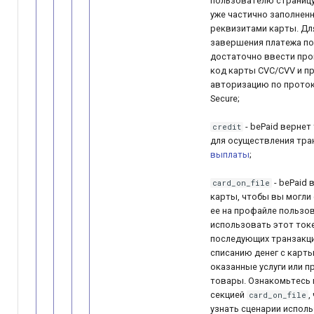
пользователю страницу
уже частично заполнен
реквизитами карты. Дл
завершения платежа п
достаточно ввести пр
код карты CVC/CVV и п
авторизацию по протоко
Secure;
- bePaid вернет
credit
для осуществления тра
выплаты
;
- bePaid 
card_on_file
карты, чтобы вы могли
ее на профайле пользов
использовать этот ток
последующих транзакци
списанию денег с карты
оказанные услуги или 
товары. Ознакомьтесь 
секцией
,
card_on_file
узнать сценарии испол