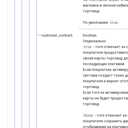
магазина в личном кабин
торговца.
По умолчанию
.
true
customer_contract
boolean
Опционально
- тогл отвечает за 
true
покупателя предоставит
своей карты торговцу дл
последующих платежей.
Если покупатель активиру
система создаст токен д
покупателя и вернет это
торговцу.
Если тогл не активирован
карты не будет предоста
торговцу.
- тогл отвечает за
false
покупателя сохранить да
отображения на платежно