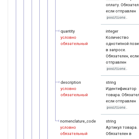
оплату. Обязател
если отправлен
.
positions
quantity
integer
условно
Количество
обязательный
однотипной пози
в запросе.
Обязателен, если
отправлен
.
positions
description
string
условно
Идентификатор
обязательный
товара. Обязател
если отправлен
.
positions
nomenclature_code
string
условно
Артикул товара.
обязательный
Обязателен в