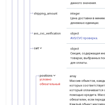
данного значения.
shipping_amount
integer
Цена доставки в миним
денежных единицах.
avs_cvc_verification
object
AVS/CVC проверка
.
cart
object
Секция, содержащая и
товарах, выбранных по
для оплаты.
positions
array
условно
Массив объектов, кажд
обязательный
которых соответствует
который оплачивается 
помощью кредита. Мас
обязателен, если перед
Каждый объект массива