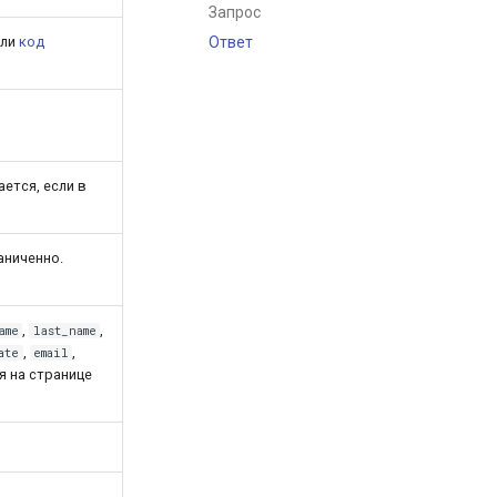
Запрос
ли
код
Ответ
ется, если в
аниченно.
,
,
ame
last_name
,
,
ate
email
я на странице