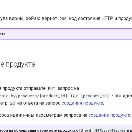
тупа верны, bePaid вернет
код состояния HTTP и проду
200
ета
е продукта
 продукта отправьте
запрос на
PUT
, где
- это ид
paid.by/products/{product_id}
{product_id}
метр
из ответа на запрос
создания продукта
.
id
оса идентичны параметрам запроса на
создание продукта
.
оса на обновления стоимости продукта с ID
и к
prd_1567bece456ac4aa