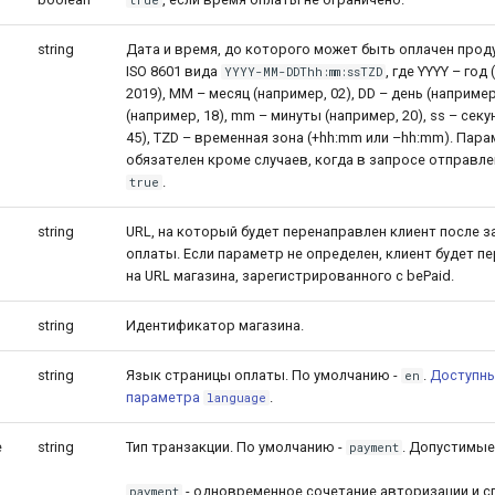
true
string
Дата и время, до которого может быть оплачен прод
ISO 8601 вида
, где YYYY – год
YYYY-MM-DDThh:mm:ssTZD
2019), MM – месяц (например, 02), DD – день (например,
(например, 18), mm – минуты (например, 20), ss – сек
45), TZD – временная зона (+hh:mm или –hh:mm). Пар
обязателен кроме случаев, когда в запросе отправл
.
true
string
URL, на который будет перенаправлен клиент после 
оплаты. Если параметр не определен, клиент будет п
на URL магазина, зарегистрированного с bePaid.
string
Идентификатор магазина.
string
Язык страницы оплаты. По умолчанию -
.
Доступны
en
параметра
.
language
e
string
Тип транзакции. По умолчанию -
. Допустимые
payment
- одновременное сочетание авторизации и с
payment