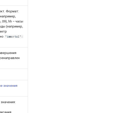
укт. Формат:
 (например,
 09), hh – часы
унды (например,
аметр
ено
"immortal":
завершения
еренаправлен
е значения
 значения:
писания