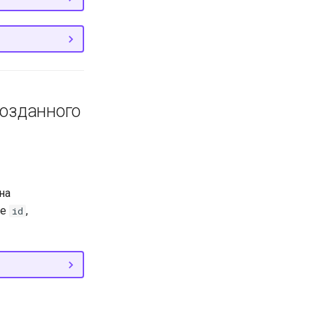
созданного
на
ие
,
id