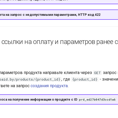
та на запрос с недопустимыми параметрами, HTTP код 422
 ссылки на оплату и параметров ранее 
параметров продукта направьте клиента через
запрос 
GET
, где
- значен
paid.by/products/{product_id}
{product_id}
твете на запрос
создания продукта
.
оса на получение информации о продукте с ID
prd_ed27b047d3ccd1a6