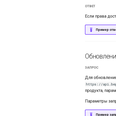
ОТВЕТ
Если права дос
Пример отв
Обновлени
ЗАПРОС
Для обновления
https://api.be
продукта, пара
Параметры запр
Пример запр