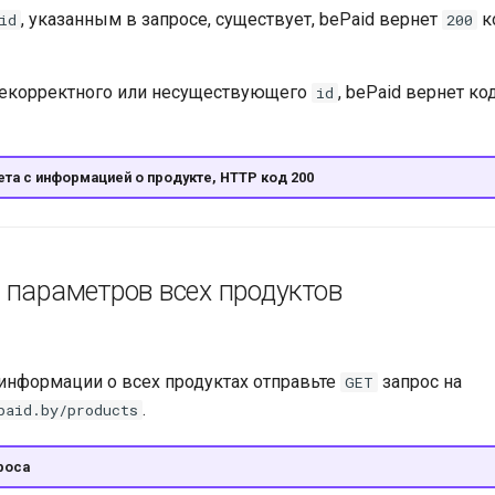
, указанным в запросе, существует, bePaid вернет
к
id
200
некорректного или несуществующего
, bePaid вернет ко
id
та с информацией о продукте, HTTP код 200
 параметров всех продуктов
информации о всех продуктах отправьте
запрос на
GET
.
paid.by/products
роса