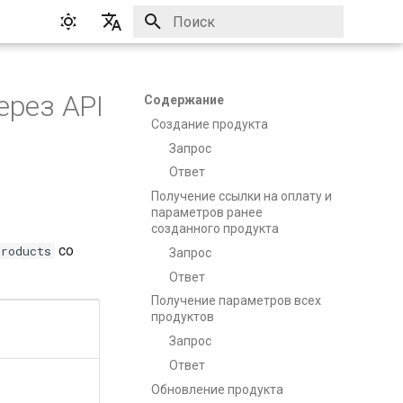
Инициализация поиска
English
Русский
ерез API
Содержание
Создание продукта
Запрос
Ответ
Получение ссылки на оплату и
параметров ранее
созданного продукта
со
products
Запрос
Ответ
Получение параметров всех
продуктов
Запрос
Ответ
Обновление продукта