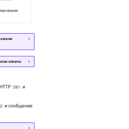
рвирование
ремени
мени оплаты
я HTTP
и
201
и сообщение
2