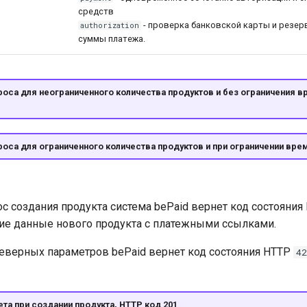
средств
- проверка банковской карты и резе
authorization
суммы платежа.
оса для неограниченного количества продуктов и без ограничения в
оса для ограниченного количества продуктов и при ограничении вре
рос создания продукта система bePaid вернет код состояни
ие данные нового продукта с платежными ссылками.
еверных параметров bePaid вернет код состояния HTTP
42
та при создании продукта, HTTP код 201