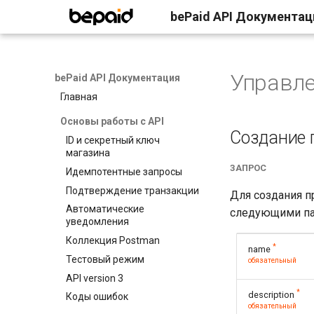
bePaid API Документац
Управле
bePaid API Документация
Главная
Основы работы с API
Создание 
ID и секретный ключ
магазина
ЗАПРОС
Идемпотентные запросы
Подтверждение транзакции
Для создания п
Автоматические
следующими па
уведомления
Коллекция Postman
*
name
Тестовый режим
обязательный
API version 3
*
description
Коды ошибок
обязательный