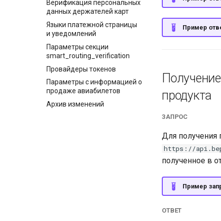
Верификация персональных
данных держателей карт
Языки платежной страницы
Пример отве
и уведомлений
Параметры секции
smart_routing_verification
Провайдеры токенов
Получение
Параметры с информацией о
продаже авиабилетов
продукта
Архив изменений
ЗАПРОС
Для получения 
https://api.be
полученное в о
Пример запр
ОТВЕТ