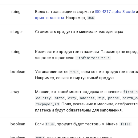
string
Валюта транзакции в формате
ISO-4217 alpha-3 code
и
криптовалюты
. Например,
.
USD
integer
Стоимость продукта в минимальных единицах.
о
string
Количество продуктов в наличии. Параметр не переда
запросе отправлено
.
"infinite": true
boolean
Устанавливается
, если кол-во продуктов неогр
true
Например, если это виртуальный продукт.
array
Массив, который может содержать значения
first_n
,
,
,
,
,
,
country
state
city
address
zip
phone
birth_d
. Поля, указанные в массиве, отобразятс
taxpayer_id
платежа и будут обязательны для заполнения.
boolean
Если
, продукт будет тестовым. Иначе,
.
true
false
boolean
, если время оплаты не ограничено.