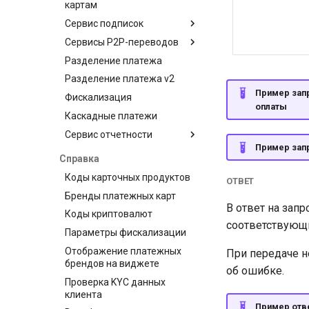
картам
Сервис подписок
Запрос на взимание
платы
Сервисы P2P-переводов
Планы
Разделение платежа
Клиенты
API для P2P-переводов
Разделение платежа v2
Подписки
Платежная страница для
P2P-переводов
Пример запр
Фискализация
оплаты
Сервис Visa Alias
Каскадные платежи
Интеграция
Сервис отчетности
Пример запр
Отчеты для магазина
Справка
API постраничных
Коды карточных продуктов
ОТВЕТ
отчетов
Бренды платежных карт
В ответ на зап
Коды криптовалют
соответствующ
Параметры фискализации
Отображение платежных
При передаче н
брендов на виджете
об ошибке.
Проверка KYC данных
клиента
Пример отве