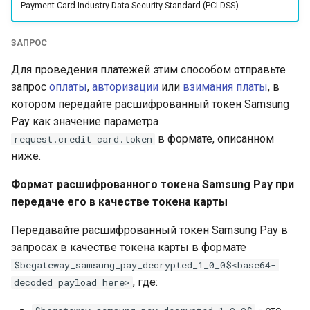
Получение токена
криптовалюте
Telegram bot bePaid
Проверка KYC данных
Payment Card Industry Data Security Standard (PCI DSS).
и
платежа
Тестовый режим
клиента
Каскадные платежи
ЕРИП External
я
КРОК
ЗАПРОС
Кастомизация
API version 3
Верификация
Сервис отчетности
п
Для проведения платежей этим способом отправьте
виджета и платежной
персональных данных
МТС Деньги
о
страницы
запрос
оплаты
,
авторизации
или
взимания платы
, в
держателей карт
Коды ошибок
котором передайте расшифрованный токен Samsung
МТС Деньги 2
и
Запуск виджета с
Языки платежной
Pay как значение параметра
с
данными из веб-фор
страницы и
в формате, описанном
NetBanking
request.credit_card.token
уведомлений
ниже.
к
Перенаправление
ЧАСТКАМI (онлайн-
Формат расшифрованного токена Samsung Pay при
а
клиента на страницу
Параметры секции
кредит Паритетбанк)
передаче его в качестве токена карты
магазина
smart_routing_verification
PayU
Передавайте расшифрованный токен Samsung Pay в
Запрос статуса
Провайдеры токенов
запросах в качестве токена карты в формате
транзакции по токену
Pix
$begateway_samsung_pay_decrypted_1_0_0$<base64-
Параметры с
, где:
decoded_payload_here>
информацией о продаже
QPay
авиабилетов