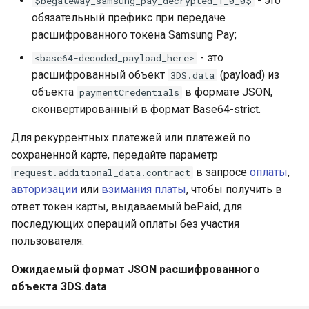
- это
$begateway_samsung_pay_decrypted_1_0_0$
QIWI Кошелек
обязательный префикс при передаче
Архив изменений
расшифрованного токена Samsung Pay;
Прием платежей через
- это
<base64-decoded_payload_here>
терминалы QIWI
расшифрованный объект
(payload) из
3DS.data
объекта
в формате JSON,
paymentCredentials
SberPay
сконвертированный в формат Base64-strict.
Система Быстрых
Для рекуррентных платежей или платежей по
Платежей (SBP)
сохраненной карте, передайте параметр
в запросе
оплаты
,
request.additional_data.contract
SlickPay (deeplink)
авторизации
или
взимания платы
, чтобы получить в
ответ токен карты, выдаваемый bePaid, для
последующих операций оплаты без участия
пользователя.
Ожидаемый формат JSON расшифрованного
объекта 3DS.data