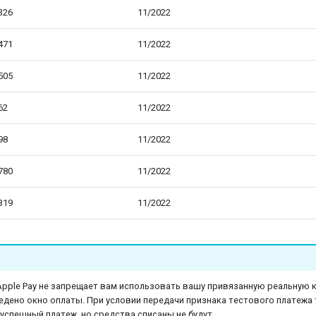
326
11/2022
471
11/2022
505
11/2022
62
11/2022
98
11/2022
780
11/2022
319
11/2022
pple Pay не запрещает вам использовать вашу привязанную реальную ка
едено окно оплаты. При условии передачи признака тестового платежа
успешный платеж, но средства списаны не будут.