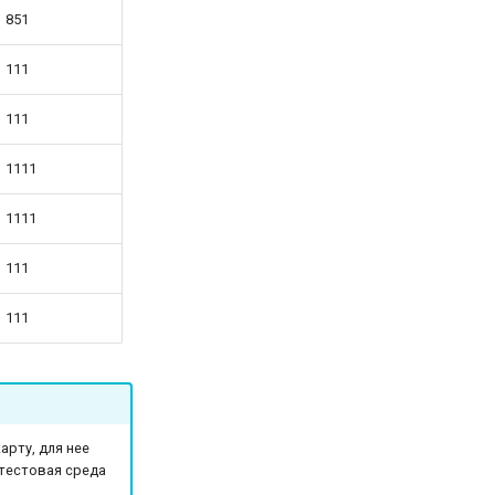
851
111
111
1111
1111
111
111
рту, для нее
 тестовая среда