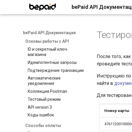
bePaid API Документац
Главная
Тестиро
bePaid API Документация
Основы работы с API
ID и секретный ключ
магазина
После того, ка
Идемпотентные запросы
проведите тесты
Подтверждение транзакции
Инструкцию по 
Автоматические
найти в
докумен
уведомления
Коллекция Postman
Для тестирован
Тестовый режим
API version 3
Номер карты
Коды ошибок
4761120010000
Способы оплаты