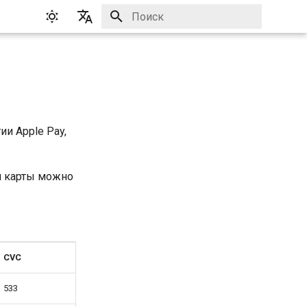
Инициализация поиска
English
Русский
ии Apple Pay,
й карты можно
CVC
533