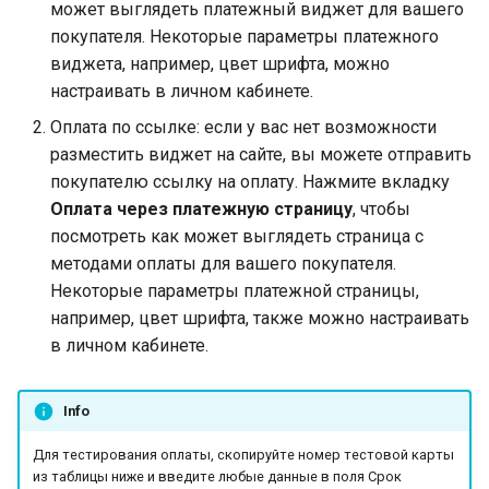
Telegram bot bePaid
Проверка KYC данных
криптовалюте
может выглядеть платежный виджет для вашего
и
Тестовый режим
клиента
Каскадные платежи
Запрос баланса
Операция AFT
покупателя. Некоторые параметры платежного
я
КРОК
виджета, например, цвет шрифта, можно
API version 3
Верификация
Сервис отчетности
Запрос валют и сетей
Операция OCT
настраивать в личном кабинете.
п
персональных данных
МТС Деньги
Оплата по ссылке: если у вас нет возможности
о
держателей карт
Коды ошибок
Токенизация
разместить виджет на сайте, вы можете отправить
МТС Деньги 2
и
покупателю ссылку на оплату. Нажмите вкладку
Языки платежной
Токенизация карты
Оплата через платежную страницу
, чтобы
с
страницы и
NetBanking
получателя
посмотреть как может выглядеть страница с
уведомлений
к
методами оплаты для вашего покупателя.
ЧАСТКАМI (онлайн-
Проверка
Некоторые параметры платежной страницы,
а
Параметры секции
кредит Паритетбанк)
например, цвет шрифта, также можно настраивать
smart_routing_verification
Запрос статуса
в личном кабинете.
PayU
Провайдеры токенов
Запрос баланса
Pix
Info
Параметры с
информацией о продаже
Для тестирования оплаты, скопируйте номер тестовой карты
QPay
из таблицы ниже и введите любые данные в поля Срок
авиабилетов