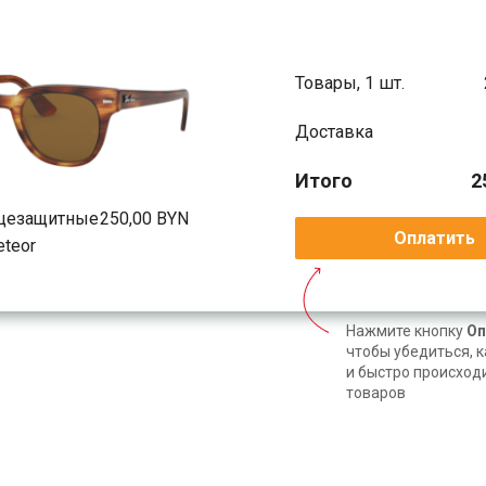
Товары, 1 шт.
Доставка
Итого
2
нцезащитные
250,00 BYN
Оплатить
eteor
Нажмите кнопку
Оп
чтобы убедиться, к
и быстро происход
товаров