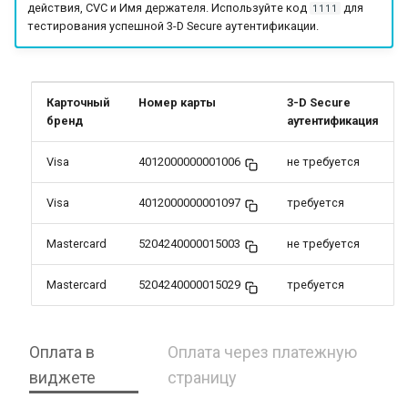
действия, CVC и Имя держателя. Используйте код
для
1111
QIWI Кошелек
тестирования успешной 3-D Secure аутентификации.
Архив изменений
Прием платежей чере
терминалы QIWI
Карточный
Номер карты
3-D Secure
бренд
аутентификация
SberPay
Visa
4012000000001006
не требуется
Система Быстрых
Платежей (SBP)
Visa
4012000000001097
требуется
SlickPay (deeplink)
Mastercard
5204240000015003
не требуется
Mastercard
5204240000015029
требуется
Оплата в
Оплата через платежную
виджете
страницу