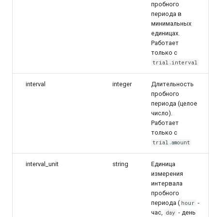
пробного
периода в
минимальных
единицах.
Работает
только с
trial.interval
interval
integer
Длительность
пробного
периода (целое
число).
Работает
только с
trial.amount
interval_unit
string
Единица
измерения
интервала
пробного
периода (
-
hour
час,
- день
day