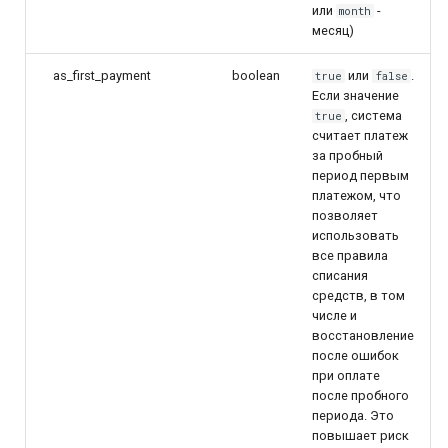
или
-
month
месяц)
as_first_payment
boolean
или
.
true
false
Если значение
, система
true
считает платеж
за пробный
период первым
платежом, что
позволяет
использовать
все правила
списания
средств, в том
числе и
восcтановление
после ошибок
при оплате
после пробного
периода. Это
повышает риск