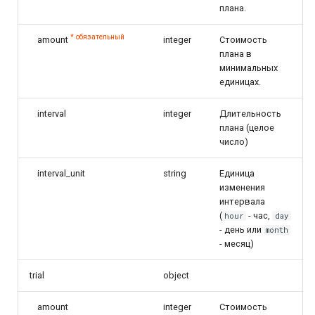
плана.
QIWI Кошелек
Архив изменений
* обязательный
amount
integer
Стоимость
Прием платежей чере
плана в
терминалы QIWI
минимальных
единицах.
SberPay
interval
integer
Длительность
плана (целое
Система Быстрых
число)
Платежей (SBP)
interval_unit
string
Единица
SlickPay (deeplink)
изменения
интервала
(
- час,
hour
day
- день или
month
- месяц)
trial
object
amount
integer
Стоимость