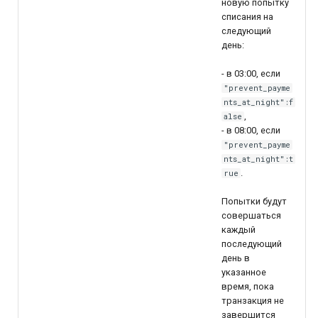
новую попытку
списания на
следующий
день:
- в 03:00, если
"prevent_payme
nts_at_night":f
,
alse
- в 08:00, если
"prevent_payme
nts_at_night":t
.
rue
Попытки будут
совершаться
каждый
последующий
день в
указанное
время, пока
транзакция не
завершится