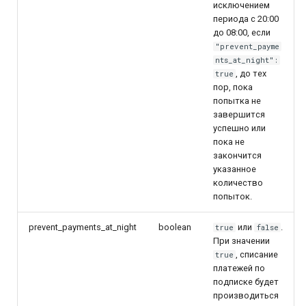
исключением
периода с 20:00
до 08:00, если
"prevent_payme
nts_at_night":
, до тех
true
пор, пока
попытка не
завершится
успешно или
пока не
закончится
указанное
количество
попыток.
prevent_payments_at_night
boolean
или
.
true
false
При значении
, списание
true
платежей по
подписке будет
производиться