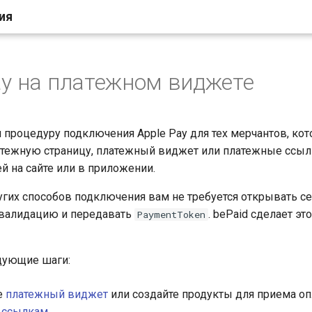
ия
ay на платежном виджете
л процедуру подключения Apple Pay для тех мерчантов, ко
тежную страницу, платежный виджет или платежные ссыл
й на сайте или в приложении.
ругих способов подключения вам не требуется открывать се
 валидацию и передавать
. bePaid сделает это
PaymentToken
дующие шаги:
е
платежный виджет
или создайте продукты для приема оп
 ссылкам
.