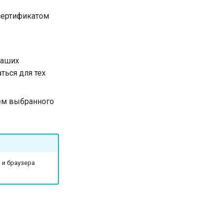
сертификатом
ваших
ться для тех
ием выбранного
 и браузера