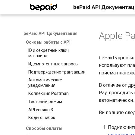
bePaid API Документац
Главная
Apple P
bePaid API Документация
Основы работы с API
ID и секретный ключ
магазина
bePaid упрости
Идемпотентные запросы
используют пла
Подтверждение транзакции
приема платеже
Автоматические
В отличие от д
уведомления
Pay, проводить
Коллекция Postman
автоматически.
Тестовый режим
API version 3
Выполните сле
Коды ошибок
Подключит
Способы оплаты
платежным