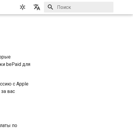
Инициализация поиска
English
Русский
торые
ки bePaid для
ссию с Apple
 за вас
латы по