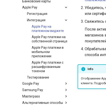
Банковские карты
Убедитесь,
Apple Pay
или сертифи
Регистрация
Интеграция
Свяжитесь 
Apple Pay на
После акти
платежном виджете
магазинов в
Apple Pay платежи на
покупателе
собственной странице
Apple Pay платежи в
Обрабатыва
мобильном
способа инт
приложении
Apple Pay платежи с
расшифрованным
Info
токеном
Тестирование
Отображение Appl
клиента. Подроб
Google Pay
Samsung Pay
Интеграция
Masterpass
Тестирование
Интеграция
Google Pay на
платежном виджете
Альтернативные способы
Тестирование
Интеграция
Samsung Pay на