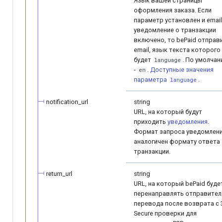
Язык вашей страницы
оформления заказа. Если
параметр установлен и email
уведомление о транзакции
включено, то bePaid отправ
email, язык текста которого
будет
. По умолча
language
-
.
Доступные значения
en
параметра
.
language
notification_url
string
URL, на который будут
приходить
уведомления
.
Формат запроса уведомлен
аналогичен формату ответа
транзакции.
return_url
string
URL, на который bePaid буде
перенаправлять отправител
перевода после возврата с 
Secure проверки для