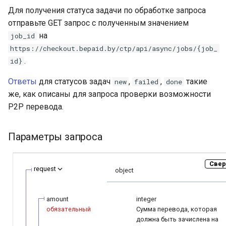
Для получения статуса задачи по обработке запроса
отправьте GET запрос с полученным значением
на
job_id
https://checkout.bepaid.by/ctp/api/async/jobs/{job_
.
id}
Ответы
для статусов задач
,
,
такие
new
failed
done
же, как описаны для запроса проверки возможности
P2P перевода.
Параметры запроса
Свер
request
object
amount
integer
обязательный
Сумма перевода, которая
должна быть зачислена на