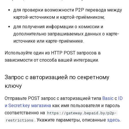
авторизацией по
Получение токена
Telegram bot bePaid
Проверка KYC данных
криптовалюте
и
публичному ключу в
платежа
Тестовый режим
клиента
для проверки возможности P2P перевода между
асинхронном
я
КРОК
картой-источником и картой-приёмником;
режиме
Кастомизация
API version 3
Верификация
п
для получения информации о комиссии и
виджета и платежной
персональных данных
МТС Деньги
дополнительно запрашиваемых данных о карте-
о
Параметры запроса
страницы
держателей карт
Коды ошибок
источнике или карте-приёмнике.
МТС Деньги 2
и
Параметры ответа
Запуск виджета с
Языки платежной
Используйте один из HTTP POST запросов в
с
данными из веб-фор
страницы и
NetBanking
зависимости от способа вашей интеграции.
Осуществление P2P
уведомлений
к
перевода
Перенаправление
ЧАСТКАМI (онлайн-
Запрос с авторизацией по секретному
а
клиента на страницу
Параметры секции
кредит Паритетбанк)
Запрос с
магазина
ключу
smart_routing_verification
авторизацией по
PayU
Отправьте POST запрос с авторизацией типа
Basic
с
ID
секретному ключу
Запрос статуса
Провайдеры токенов
и Secret key магазина
как имя пользователя и пароль
транзакции по токену
Pix
соответственно на
Запрос с
https://gateway.bepaid.by/p2p-
Параметры с
авторизацией по
. Укажите параметры, описанные
здесь
.
restrictions
информацией о продаже
QPay
публичному ключу в
авиабилетов