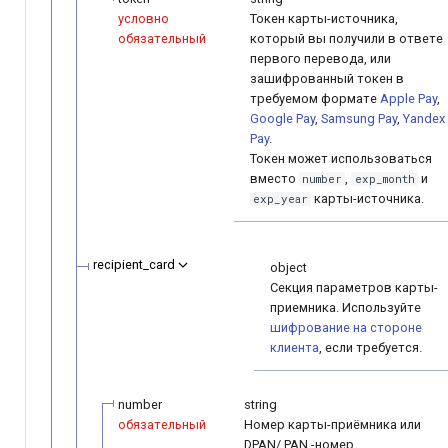
условно
Токен карты-источника,
обязательный
который вы получили в ответе
первого перевода, или
зашифрованный токен в
требуемом формате
Apple Pay
,
Google Pay
,
Samsung Pay
,
Yandex
Pay
.
Токен может использоваться
вместо
,
и
number
exp_month
карты-источника.
exp_year
recipient_card
object
Секция параметров карты-
приемника. Используйте
шифрование на стороне
клиента
, если требуется.
number
string
обязательный
Номер карты-приёмника или
DPAN/ PAN -номер