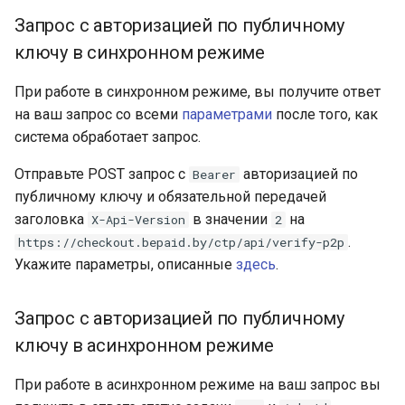
синхронном режиме
QIWI Кошелек
Запрос с авторизацией по публичному
Архив изменений
ключу в синхронном режиме
Запрос с
Прием платежей чере
авторизацией по
терминалы QIWI
При работе в синхронном режиме, вы получите ответ
публичному ключу в
на ваш запрос со всеми
параметрами
после того, как
асинхронном
SberPay
система обработает запрос.
режиме
Отправьте POST запрос с
авторизацией по
Система Быстрых
Bearer
Параметры запроса
Платежей (SBP)
публичному ключу и обязательной передачей
заголовка
в значении
на
X-Api-Version
2
Параметры ответа
SlickPay (deeplink)
.
https://checkout.bepaid.by/ctp/api/verify-p2p
Укажите параметры, описанные
здесь
.
3-D Secure проверка P2P
перевода
Запрос с авторизацией по публичному
ключу в асинхронном режиме
При работе в асинхронном режиме на ваш запрос вы