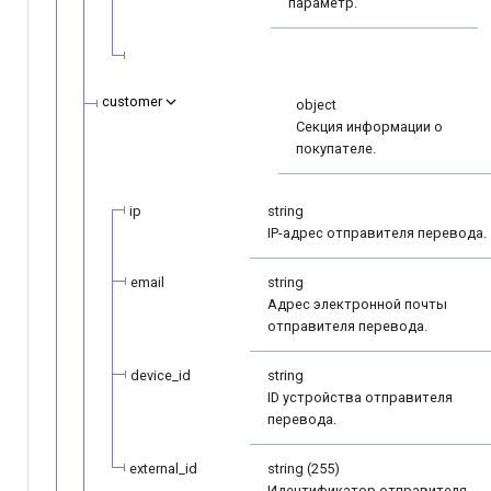
параметр.
customer
object
Секция информации о
покупателе.
ip
string
IP-адрес отправителя перевода.
email
string
Адрес электронной почты
отправителя перевода.
device_id
string
ID устройства отправителя
перевода.
external_id
string (255)
Идентификатор отправителя