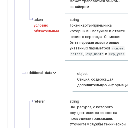
может требоваться банком-
эквайером.
token
string
условно
Токен карты-приёмника,
обязательный
который вы получили в ответе
первого перевода. Он может
быть передан вместо выше
указанных параметров
,
number
,
и
.
holder
exp_month
exp_year
additional_data
object
Секция, содержащая
дополнительную информаци
referer
string
URL ресурса, с которого
осуществляется запрос на
проведение транзакции.
Уточните у службы технической