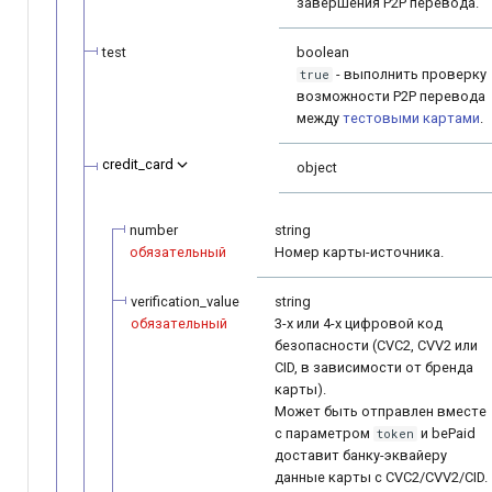
завершения P2P перевода.
test
boolean
- выполнить проверку
true
возможности P2P перевода
между
тестовыми картами
.
credit_card
object
number
string
обязательный
Номер карты-источника.
verification_value
string
обязательный
3-х или 4-х цифровой код
безопасности (CVC2, CVV2 или
CID, в зависимости от бренда
карты).
Может быть отправлен вместе
с параметром
и bePaid
token
доставит банку-эквайеру
данные карты с CVC2/CVV2/CID.