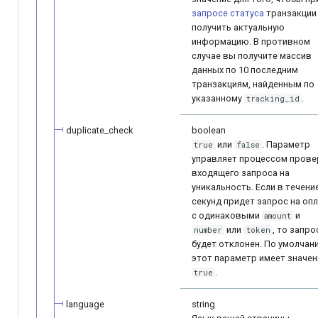
запросе статуса
транзакции
получить актуальную
информацию. В противном
случае вы получите массив
данных по 10 последним
транзакциям, найденным по
указанному
.
tracking_id
duplicate_check
boolean
или
. Параметр
true
false
управляет процессом прове
входящего запроса на
уникальность. Если в течени
секунд придет запрос на оп
с одинаковыми
и
amount
или
, то запро
number
token
будет отклонен. По умолчан
этот параметр имеет значен
.
true
language
string