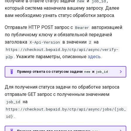
получите в ответе статус задачи
и
,
new
job_id
который система назначила вашему запросу. Далее
вам необходимо узнать статус обработки запроса.
Отправьте HTTP POST запрос с
авторизацией
Bearer
по публичному ключу и обязательной передачей
заголовка
в значении
на
X-Api-Version
2
https://checkout.bepaid.by/ctp/api/async/verify-
. Укажите параметры, описанные
здесь
.
p2p
Пример ответа со статусом задачи
и
new
job_id
Для получения статуса задачи по обработке запроса
отправьте GET запрос с полученным значением
на
job_id
https://checkout.bepaid.by/ctp/api/async/jobs/{job_
.
id}