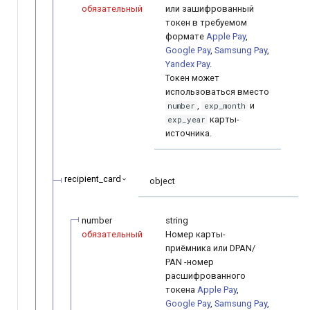
обязательный
или зашифрованный
токен в требуемом
формате
Apple Pay
,
Google Pay
,
Samsung Pay
,
Yandex Pay
.
Токен может
использоваться вместо
,
и
number
exp_month
карты-
exp_year
источника.
recipient_card
object
number
string
обязательный
Номер карты-
приёмника или DPAN/
PAN -номер
расшифрованного
токена
Apple Pay
,
Google Pay
,
Samsung Pay
,