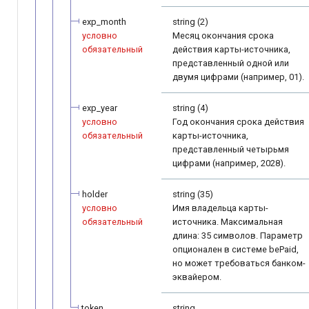
exp_month
string (2)
условно
Месяц окончания срока
обязательный
действия карты-источника,
представленный одной или
двумя цифрами (например, 01).
exp_year
string (4)
условно
Год окончания срока действия
обязательный
карты-источника,
представленный четырьмя
цифрами (например, 2028).
holder
string (35)
условно
Имя владельца карты-
обязательный
источника. Максимальная
длина: 35 символов. Параметр
опционален в системе bePaid,
но может требоваться банком-
эквайером.
token
string