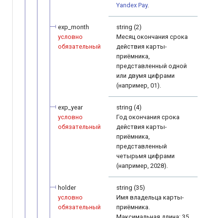
Yandex Pay
.
exp_month
string (2)
условно
Месяц окончания срока
обязательный
действия карты-
приёмника,
представленный одной
или двумя цифрами
(например, 01).
exp_year
string (4)
условно
Год окончания срока
обязательный
действия карты-
приёмника,
представленный
четырьмя цифрами
(например, 2028).
holder
string (35)
условно
Имя владельца карты-
обязательный
приёмника.
Максимальная длина: 35