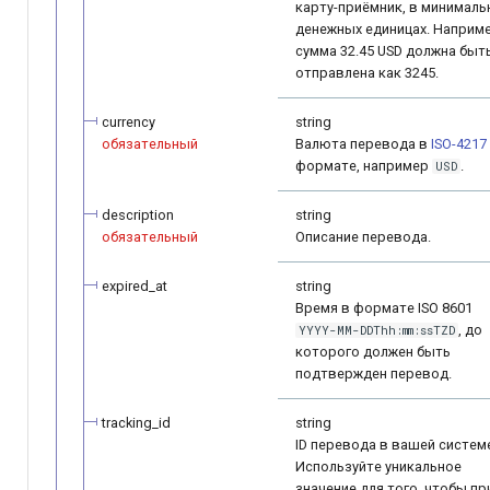
карту-приёмник, в минималь
денежных единицах. Наприме
сумма 32.45 USD должна быт
отправлена как 3245.
currency
string
обязательный
Валюта перевода в
ISO-4217
формате, например
.
USD
description
string
обязательный
Описание перевода.
expired_at
string
Время в формате ISO 8601
, до
YYYY-MM-DDThh:mm:ssTZD
которого должен быть
подтвержден перевод.
tracking_id
string
ID перевода в вашей систем
Используйте уникальное
значение для того, чтобы пр