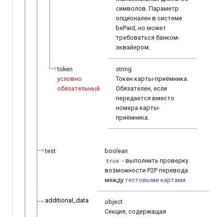
символов. Параметр
опционален в системе
bePaid, но может
требоваться банком-
эквайером.
token
string
условно
Токен карты-приёмника.
обязательный
Обязателен, если
передается вместо
номера карты-
приёмника.
test
boolean
- выполнить проверку
true
возможности P2P перевода
между
тестовыми картами
additional_data
object
Секция, содержащая