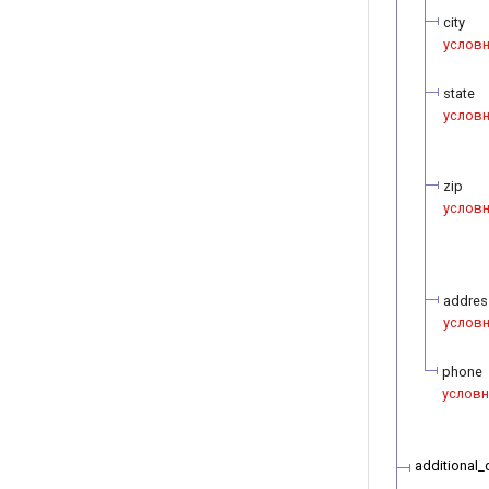
city
услов
state
услов
zip
услов
addres
услов
phone
условн
additional_