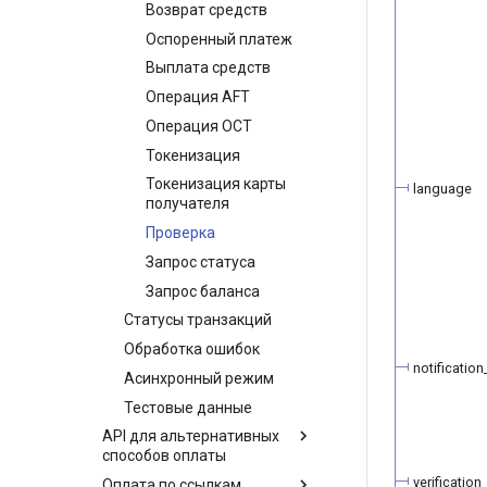
использованием
Возврат средств
МТС Деньги
публичного ключа
Оспоренный платеж
МТС Деньги 2
Получение токена
Выплата средств
NetBanking
платежа
Операция AFT
ЧАСТКАМI (онлайн-
Кастомизация
кредит Паритетбанк)
виджета и платежной
Операция OCT
страницы
PayU
Токенизация
Запуск виджета с
Базовая кастомизация
Pix
Токенизация карты
данными из веб-формы
language
Углубленная
получателя
QPay
Перенаправление
кастомизация
Проверка
QIWI Кошелек
клиента на страницу
магазина
Запрос статуса
Прием платежей через
терминалы QIWI
Запрос статуса
Запрос баланса
транзакции по токену
SberPay
Статусы транзакций
Система Быстрых
Обработка ошибок
Платежей (SBP)
notification
Асинхронный режим
SlickPay (deeplink)
Тестовые данные
API для альтернативных
способов оплаты
verification_
Оплата по ссылкам
Типы транзакций