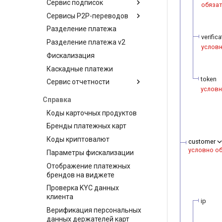
Сервис подписок
Запрос на взимание
обяза
платы
Сервисы P2P-переводов
Планы
Разделение платежа
Клиенты
API для P2P-переводов
verific
Разделение платежа v2
Подписки
Платежная страница для
услов
P2P-переводов
Фискализация
Сервис Visa Alias
Каскадные платежи
Интеграция
token
Сервис отчетности
условн
Отчеты для магазина
Справка
API постраничных
Коды карточных продуктов
отчетов
Бренды платежных карт
Коды криптовалют
customer
условно о
Параметры фискализации
Отображение платежных
брендов на виджете
Проверка KYC данных
клиента
ip
Верификация персональных
данных держателей карт