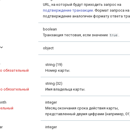
URL, на который будут приходить запрос на
подтверждение транзакции
. Формат запроса на
подтверждение аналогичен формату ответа тра
boolean
Транзакция тестовая, если значение
.
true
object
r
string (19)
о обязательный
Номер карты.
string (32)
но обязательный
Имя владельца карты.
onth
integer
тельный
Месяц окончания срока действия карты,
представленный двумя цифрами (например, 01)
ar
integer