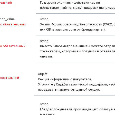
тельный
Год срока окончания действия карты,
представленный четырьмя цифрами (например,
ation_value
string
но обязательный
3-х или 4-х цифровой код безопасности (CVC2, 
или CID, в зависимости от бренда карты).
string
о обязательный
Вместо 5 параметров выше вы можете отпра
токен карты, который вы получили в ответе п
оплаты.
object
бязательный
Секция информации о покупателе.
Уточните у Службы технической поддержки, нео
передавать параметры данной секции.
string
IP-адрес покупателя, производящего оплату в
магазине.