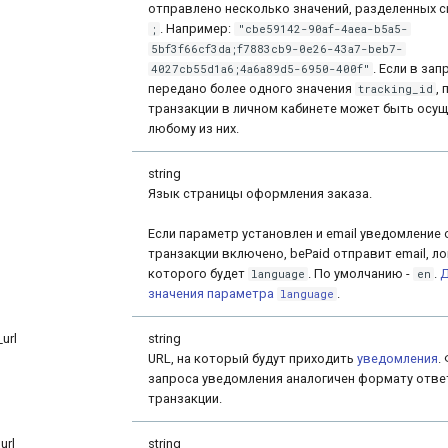
отправлено несколько значений, разделенных 
. Например:
;
"cbe59142-90af-4aea-b5a5-
5bf3f66cf3da;f7883cb9-0e26-43a7-beb7-
. Если в за
4027cb55d1a6;4a6a89d5-6950-400f"
передано более одного значения
,
tracking_id
транзакции в личном кабинете может быть осущ
любому из них.
string
Язык страницы оформления заказа.
Если параметр установлен и email уведомление 
транзакции включено, bePaid отправит email, л
которого будет
. По умолчанию -
.
Д
language
en
значения параметра
.
language
_url
string
URL, на который будут приходить
уведомления
.
запроса уведомления аналогичен формату отве
транзакции.
url
string