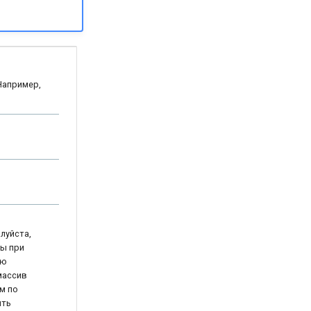
Например,
луйста,
бы при
ую
массив
м по
ыть