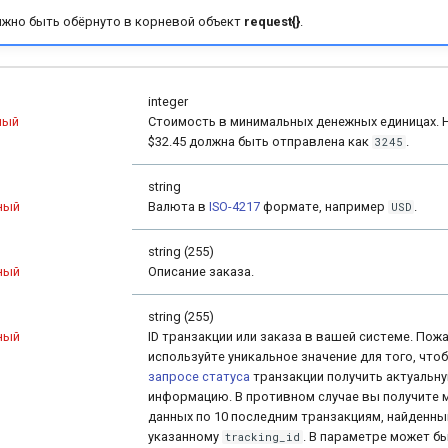
лжно быть обёрнуто в корневой объект
request{}
.
integer
ный
Стоимость в минимальных денежных единицах. 
$32.45 должна быть отправлена как
.
3245
string
ный
Валюта в
ISO-4217
формате, например
.
USD
string (255)
ный
Описание заказа.
string (255)
ный
ID транзакции или заказа в вашей системе. Пожа
используйте уникальное значение для того, что
запросе статуса
транзакции получить актуальн
информацию. В противном случае вы получите 
данных по 10 последним транзакциям, найденны
указанному
. В параметре может б
tracking_id