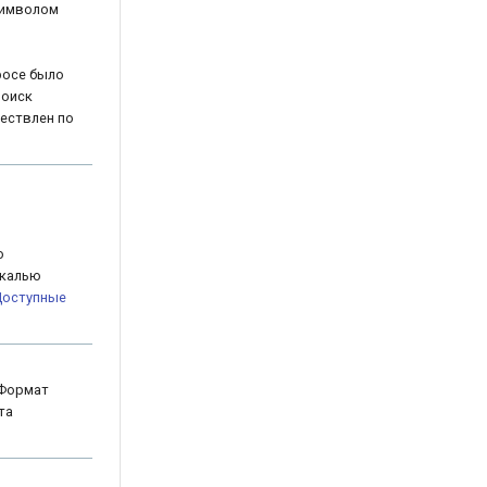
символом
просе было
 поиск
ествлен по
о
окалью
оступные
 Формат
та