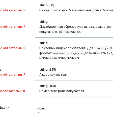
string (60)
но обязательный
Город покупателя. Максимальная длина: 60 си
string
но обязательный
Двухбуквенная абревиатура штата, если стран
покупателя
,
или
.
IN
US
CA
string
но обязательный
Почтовый индекс покупателя. Для
country=US
формат
должен иметь вид
почтового индекса
NNNNN или NNNNN-NNNN.
s
string (255)
но обязательный
Адрес покупателя.
string (100)
о обязательный
Номер телефона покупателя.
data
object