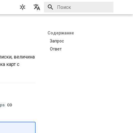
Инициализация поиска
English
Русский
Содержание
Запрос
Ответ
писки, величина
ка карт с
со
ps