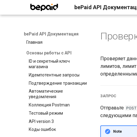
bePaid API Документац
Провер
bePaid API Документация
Главная
Основы работы с API
Проверяет данны
ID и секретный ключ
лимитов, лимит
магазина
определенными
Идемпотентные запросы
Подтверждение транзакции
Автоматические
ЗАПРОС
уведомления
Коллекция Postman
Отправьте
POST
Тестовый режим
следующими па
API version 3
Коды ошибок
Note