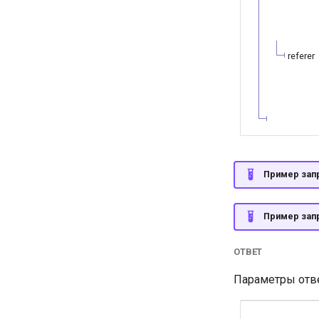
referer
Пример зап
Пример зап
ОТВЕТ
Параметры отве