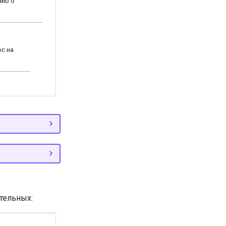
цию о
ос на
тельных: