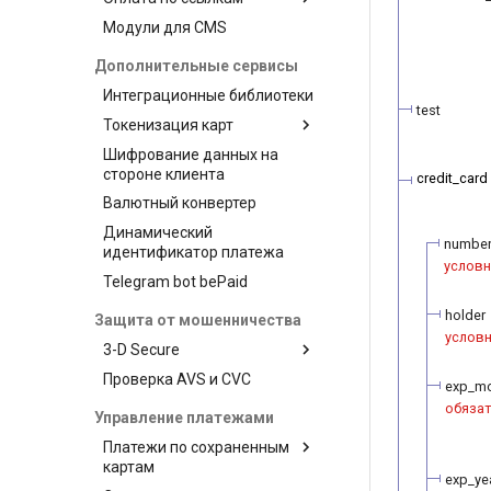
Модули для CMS
Статусы транзакций
Управление продуктами и
Оплата
ссылками в личном
Автоматические
Возврат средств
Дополнительные сервисы
кабинете
уведомления
Выплата средств
Интеграционные библиотеки
Управление продуктами и
Тестирование
test
Подтверждение
ссылками через API
Токенизация карт
транзакции
Шифрование данных на
Сервис токенизации от
Доказательство
стороне клиента
провайдера
credit_card
транзакции
Валютный конвертер
Visa Token Service
Запрос статуса
Динамический
Изображения платежных
Запрос баланса
numbe
идентификатор платежа
карт
условн
Запрос валют и сетей
Telegram bot bePaid
holder
Защита от мошенничества
услов
3-D Secure
Проверка AVS и CVC
3-D Secure version 1
exp_m
3-D Secure version 2
обяза
Управление платежами
3-D Secure 2.0. FAQ
Платежи по сохраненным
картам
exp_ye