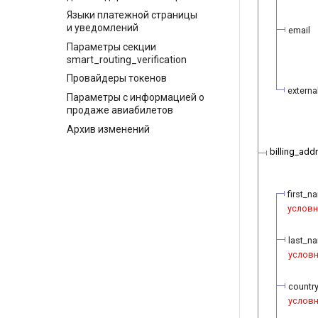
Языки платежной страницы
и уведомлений
email
Параметры секции
smart_routing_verification
Провайдеры токенов
externa
Параметры с информацией о
продаже авиабилетов
Архив изменений
billing_add
first_n
условн
last_n
услов
countr
услов