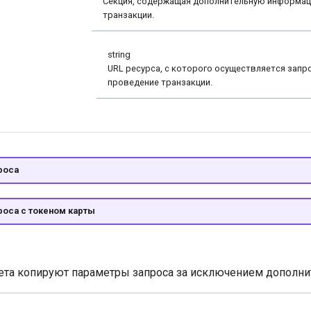
Секция, содержащая дополнительную информа
транзакции.
string
URL ресурса, с которого осуществляется запр
проведение транзакции.
роса
роса с токеном карты
та копируют параметры запроса за исключением дополни