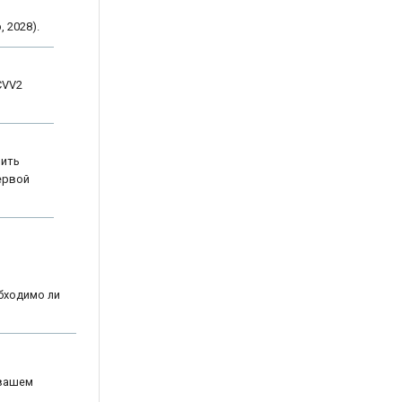
 2028).
CVV2
вить
ервой
бходимо ли
 вашем