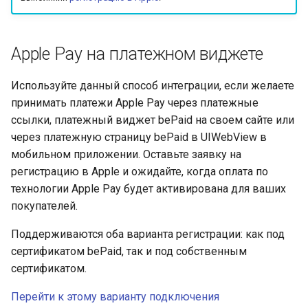
Получение токена
криптовалюте
Telegram bot bePaid
Проверка KYC данных
и
платежа
Тестовый режим
клиента
Каскадные платежи
ЕРИП External
я
КРОК
Apple Pay на платежном виджете
Кастомизация
API version 3
Верификация
Сервис отчетности
п
виджета и платежной
персональных данных
МТС Деньги
о
Используйте данный способ интеграции, если желаете
страницы
держателей карт
Коды ошибок
принимать платежи Apple Pay через платежные
МТС Деньги 2
и
Запуск виджета с
ссылки, платежный виджет bePaid на своем сайте или
Языки платежной
с
данными из веб-фор
страницы и
через платежную страницу bePaid в UIWebView в
NetBanking
уведомлений
мобильном приложении. Оставьте заявку на
к
Перенаправление
регистрацию в Apple и ожидайте, когда оплата по
ЧАСТКАМI (онлайн-
а
клиента на страницу
Параметры секции
кредит Паритетбанк)
технологии Apple Pay будет активирована для ваших
магазина
smart_routing_verification
покупателей.
PayU
Поддерживаются оба варианта регистрации: как под
Запрос статуса
Провайдеры токенов
сертификатом bePaid, так и под собственным
транзакции по токену
Pix
сертификатом.
Параметры с
информацией о продаже
QPay
Перейти к этому варианту подключения
авиабилетов