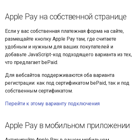
QIWI Кошелек
Архив изменений
Apple Pay на собственной странице
Прием платежей через
терминалы QIWI
Если у вас собственная платежная форма на сайте,
размещайте кнопку Apple Pay там, где считаете
SberPay
удобным и нужным для ваших покупателей и
добавьте JavaScript-код подходящего варианта из тех,
Система Быстрых
что предлагает bePaid.
Платежей (SBP)
Для вебсайтов поддерживаются оба варианта
регистрации: как под сертификатом bePaid, так и под
SlickPay (deeplink)
собственным сертификатом.
Перейти к этому варианту подключения
Apple Pay в мобильном приложении
Активируйте Apple Pay в вашем мобильном